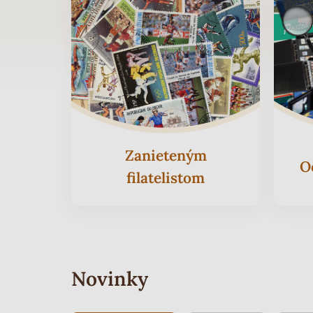
Zanieteným
O
filatelistom
Novinky