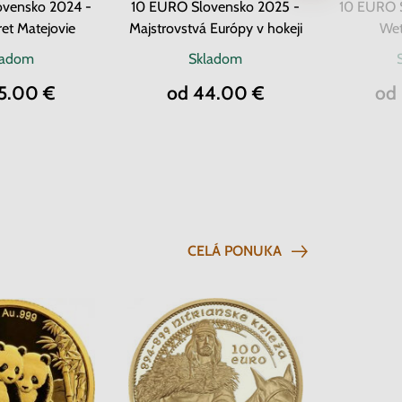
ovensko 2024 -
10 EURO Slovensko 2025 -
10 EURO 
ret Matejovie
Majstrovstvá Európy v hokeji
Wet
ladom
Skladom
5.00 €
od 44.00 €
od
CELÁ PONUKA