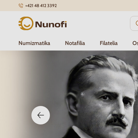
+421 48 412 3392
Nunofi.sk
Numizmatika
Notafilia
Filatelia
Os