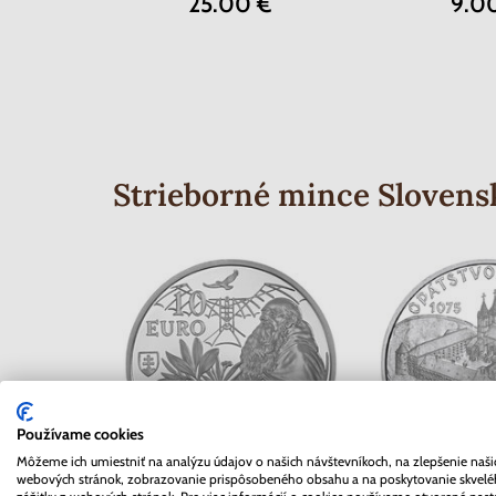
25.00 €
9.0
Strieborné mince Slovens
Používame cookies
Môžeme ich umiestniť na analýzu údajov o našich návštevníkoch, na zlepšenie naši
webových stránok, zobrazovanie prispôsobeného obsahu a na poskytovanie skvel