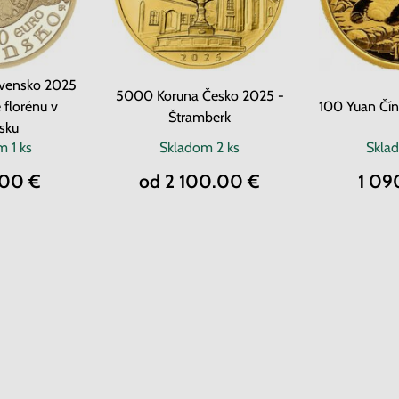
vensko 2025
5000 Koruna Česko 2025 -
 florénu v
100 Yuan Čí
Štramberk
sku
om
1 ks
Skladom
2 ks
Skla
.00 €
od 2 100.00 €
1 09