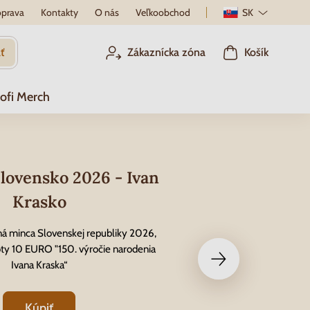
prava
Kontakty
O nás
Veľkoobchod
SK
ť
Zákaznícka zóna
Košík
ofi Merch
lovensko 2026 - Ivan
Krasko
ná minca Slovenskej republiky 2026,
ty 10 EURO "150. výročie narodenia
Ivana Kraska“
Kúpiť