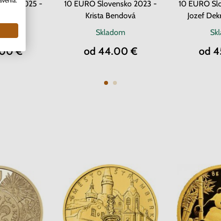
avenia.
nsko 2025 -
10 EURO Slovensko 2023 -
10 EURO Sl
Beňadik
Krista Bendová
Jozef Dek
dom
Skladom
Sk
.00 €
od 44.00 €
od 4