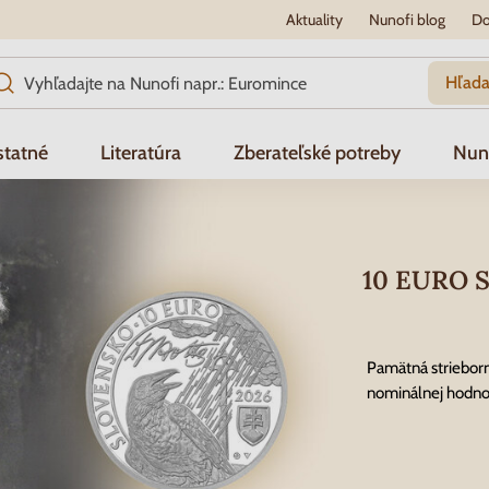
Aktuality
Nunofi blog
Do
Hľada
tatné
Literatúra
Zberateľské potreby
Nun
10 EURO S
Pamätná striebor
nominálnej hodno