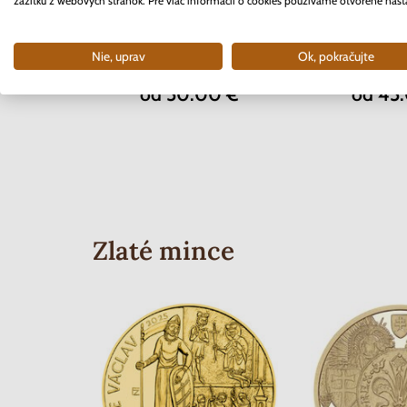
zážitku z webových stránok. Pre viac informácií o cookies používame otvorené nast
10 EURO Slovensko 2024 -
10 EURO Slove
Fráter Cyprián
Hronský 
Nie, uprav
Ok, pokračujte
Skladom
Skla
od 50.00 €
od 45
Zlaté mince