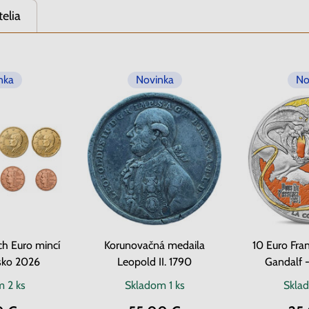
telia
nka
Novinka
No
h Euro mincí
Korunovačná medaila
10 Euro Fra
sko 2026
Leopold II. 1790
Gandalf 
om
2 ks
Skladom
1 ks
Skla