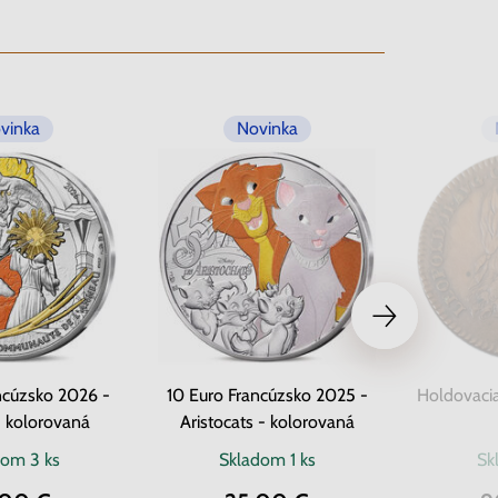
vinka
Novinka
ncúzsko 2026 -
10 Euro Francúzsko 2025 -
Holdovaci
- kolorovaná
Aristocats - kolorovaná
dom
3 ks
Skladom
1 ks
Sk