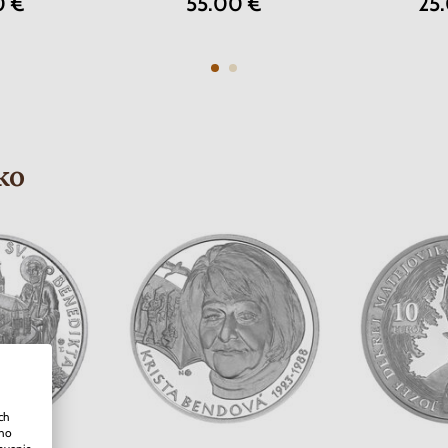
0 €
55.00 €
25
ko
ch
ého