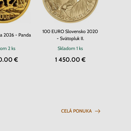
100 EURO Slovensko 2020
na 2026 - Panda
- Svätopluk II.
dom
2 ks
Skladom
1 ks
0.00 €
1 450.00 €
CELÁ PONUKA