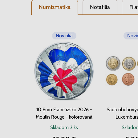
Numizmatika
Notafilia
Fila
Novinka
Novi
10 Euro Francúzsko 2026 -
Sada obehovýc
Moulin Rouge - kolorovaná
Luxembur
Skladom
2 ks
Sklad