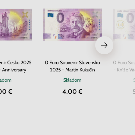
enir Česko 2025
0 Euro Souvenir Slovensko
0 Euro So
- Anniversary
2025 - Martin Kukučín
ladom
Skladom
00 €
4.00 €