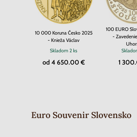
100 EURO Slo
10 000 Koruna Česko 2025
- Zavedenie
- Knieža Václav
Uhor
Skladom
2 ks
Sklad
od 4 650.00 €
1 300
Euro Souvenir Slovensko