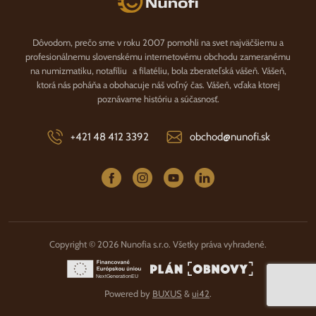
Dôvodom, prečo sme v roku 2007 pomohli na svet najväčšiemu a
profesionálnemu slovenskému internetovému obchodu zameranému
na numizmatiku, notafíliu a filatéliu, bola zberateľská vášeň. Vášeň,
ktorá nás poháňa a obohacuje náš voľný čas. Vášeň, vďaka ktorej
poznávame históriu a súčasnosť.
+421 48 412 3392
obchod@nunofi.sk
Copyright © 2026 Nunofia s.r.o. Všetky práva vyhradené.
Powered by
BUXUS
&
ui42
.