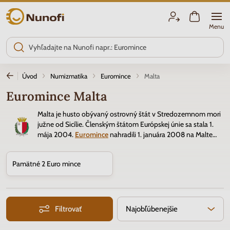
Nunofi.sk
Menu
Úvod
Numizmatika
Euromince
Malta
Euromince Malta
Malta je husto obývaný ostrovný štát v Stredozemnom mori
južne od Sicílie. Členským štátom Európskej únie sa stala 1.
mája 2004.
Euromince
nahradili 1. januára 2008 na Malte
pôvodnú menu maltskú líru. Malta nemá vlastnú mincovňu,
preto sú euromince razené v Holandsku alebo Francúzsku, zberateľské
Pamätné 2 Euro mince
druhy mincí majú vyrazenú značku týchto mincovní.
Filtrovať
Najobľúbenejšie