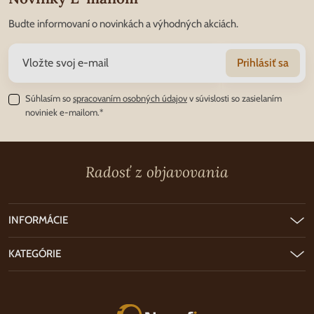
Budte informovaní o novinkách a výhodných akciách.
Prihlásiť sa
Súhlasím so
spracovaním osobných údajov
v súvislosti so zasielaním
noviniek e-mailom.*
Radosť z objavovania
INFORMÁCIE
KATEGÓRIE
Nunofi.sk