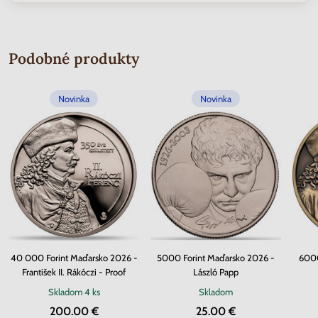
Podobné produkty
Novinka
Novinka
40 000 Forint Maďarsko 2026 -
5000 Forint Maďarsko 2026 -
6000
František II. Rákóczi - Proof
László Papp
Skladom
4 ks
Skladom
200.00 €
25.00 €