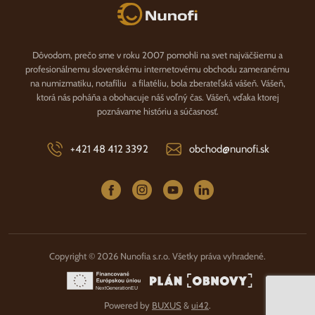
Nunofi.sk
Dôvodom, prečo sme v roku 2007 pomohli na svet najväčšiemu a
profesionálnemu slovenskému internetovému obchodu zameranému
na numizmatiku, notafíliu a filatéliu, bola zberateľská vášeň. Vášeň,
ktorá nás poháňa a obohacuje náš voľný čas. Vášeň, vďaka ktorej
poznávame históriu a súčasnosť.
+421 48 412 3392
obchod@nunofi.sk
Copyright © 2026 Nunofia s.r.o. Všetky práva vyhradené.
Powered by
BUXUS
&
ui42
.