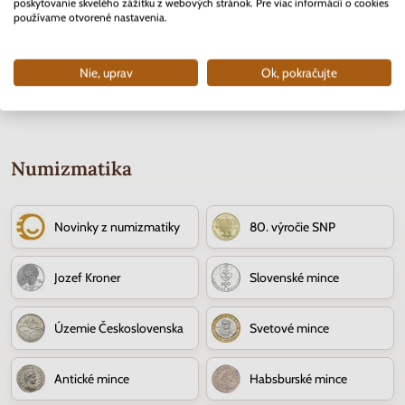
Skladom
Skladom
poskytovanie skvelého zážitku z webových stránok. Pre viac informácií o cookies
používame otvorené nastavenia.
3.70 €
10.90 €
Nie, uprav
Ok, pokračujte
Numizmatika
Novinky z numizmatiky
80. výročie SNP
Jozef Kroner
Slovenské mince
Územie Československa
Svetové mince
Antické mince
Habsburské mince