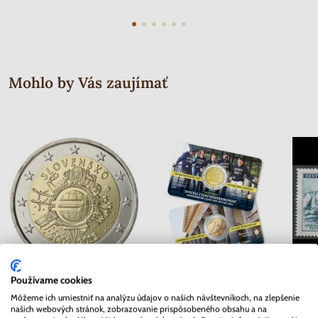
Mohlo by Vás zaujímať
Používame cookies
2 EURO Slovensko 2012 - 10.
2 EURO Belgicko 2017 -
Séria 
Môžeme ich umiestniť na analýzu údajov o našich návštevníkoch, na zlepšenie
rokov Euro meny
Univerzita v Gente - coincard
Mor
našich webových stránok, zobrazovanie prispôsobeného obsahu a na