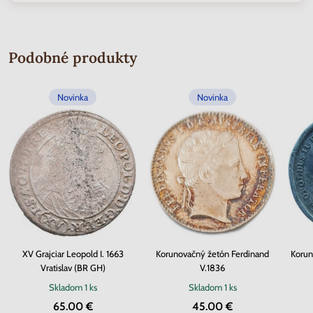
Podobné produkty
Novinka
Novinka
XV Grajciar Leopold I. 1663
Korunovačný žetón Ferdinand
Korun
Vratislav (BR GH)
V.1836
Skladom
1 ks
Skladom
1 ks
65.00 €
45.00 €