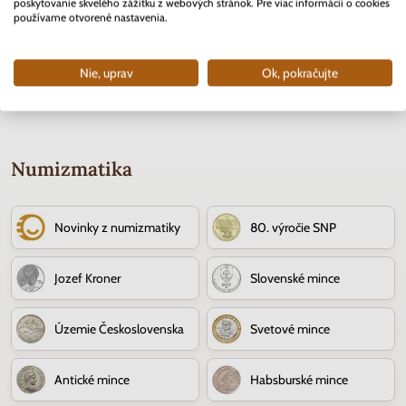
Skladom
Skladom
poskytovanie skvelého zážitku z webových stránok. Pre viac informácií o cookies
používame otvorené nastavenia.
3.70 €
10.90 €
Nie, uprav
Ok, pokračujte
Numizmatika
Novinky z numizmatiky
80. výročie SNP
Jozef Kroner
Slovenské mince
Územie Československa
Svetové mince
Antické mince
Habsburské mince