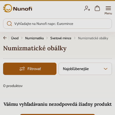
Nunofi.sk
Menu
Úvod
Numizmatika
Svetové mince
Numizmatické obálky
Numizmatické obálky
Filtrovať
Najobľúbenejšie
0
produktov
Vášmu vyhľadávaniu nezodpovedá žiadny produkt