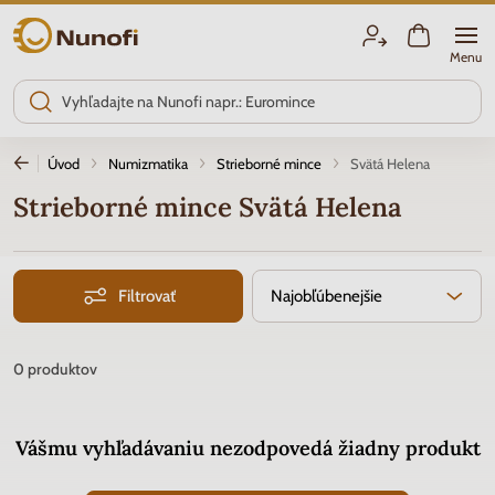
Nunofi.sk
Menu
Úvod
Numizmatika
Strieborné mince
Svätá Helena
Strieborné mince Svätá Helena
Filtrovať
Najobľúbenejšie
0
produktov
Vášmu vyhľadávaniu nezodpovedá žiadny produkt