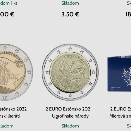
adom
1 ks
Skladom
S
.00 €
3.50 €
1
stónsko 2022 -
2 EURO Estónsko 2021 -
2 EURO E
ski literáti
Ugrofínske národy
Mierová zm
kladom
Skladom
S