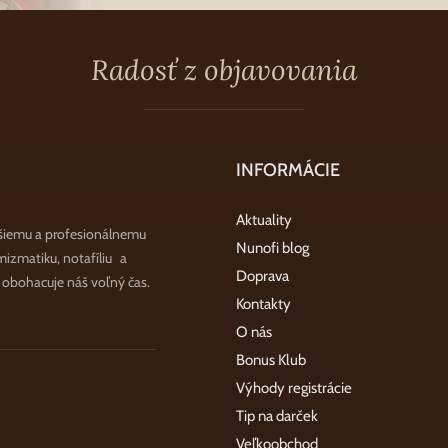
Radosť z objavovania
INFORMÁCIE
Aktuality
šiemu a profesionálnemu
Nunofi blog
zmatiku, notafíliu a
Doprava
a obohacuje náš voľný čas.
Kontakty
O nás
Bonus Klub
Výhody registrácie
Tip na darček
Veľkoobchod