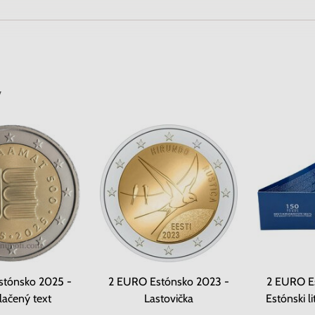
v
stónsko 2025 -
2 EURO Estónsko 2023 -
2 EURO E
lačený text
Lastovička
Estónski li