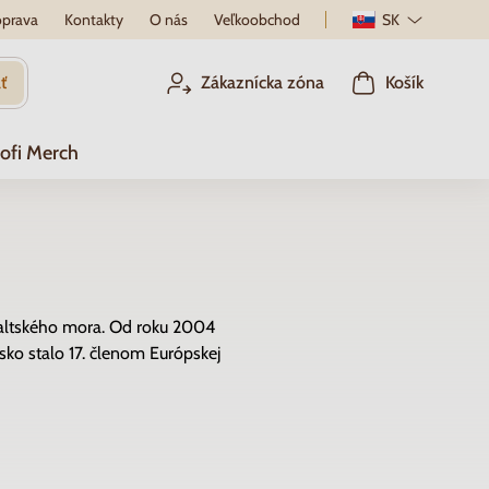
prava
Kontakty
O nás
Veľkoobchod
SK
ť
Zákaznícka zóna
Košík
ofi Merch
Baltského mora. Od roku 2004
nsko stalo 17. členom Európskej