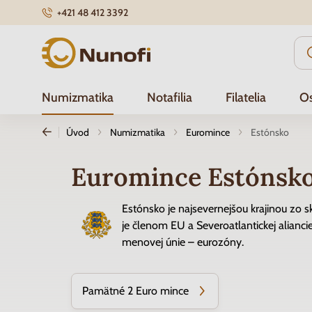
+421 48 412 3392
Nunofi.sk
Numizmatika
Notafilia
Filatelia
Os
Úvod
Numizmatika
Euromince
Estónsko
Euromince Estónsk
Estónsko je najsevernejšou krajinou zo
je členom EU a Severoatlantickej alianci
menovej únie – eurozóny.
Pamätné 2 Euro mince