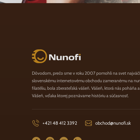
Nunofi.sk
Dôvodom, prečo sme v roku 2007 pomohli na svet najväč
slovenskému internetovému obchodu zameranému na numi
filatéliu, bola zberateľská vášeň. Vášeň, ktorá nás poháňa 
Vášeň, vďaka ktorej poznávame históriu a súčasnosť.
+421 48 412 3392
obchod@nunofi.sk