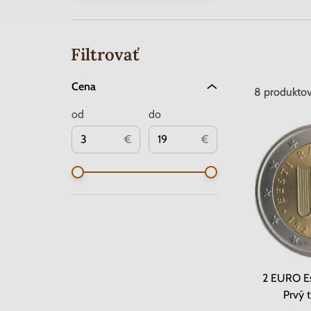
Filtrovať
Cena
8
produkto
od
do
€
€
2 EURO E
Prvý t