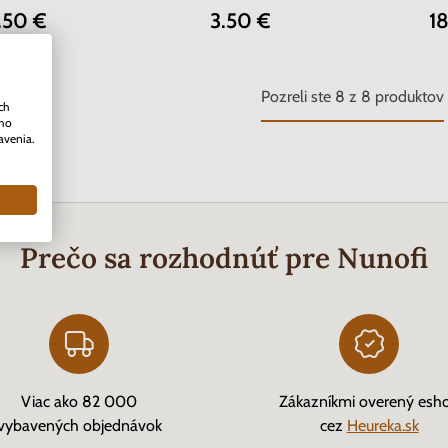
.50 €
3.50 €
1
Pozreli ste
8
z
8
produktov
ch
ého
avenia.
Prečo sa rozhodnúť pre Nunofi
Viac ako 82 000
Zákazníkmi overený esh
vybavených objednávok
cez
Heureka.sk