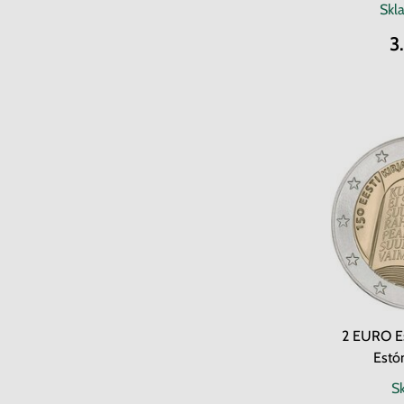
Skl
3
2 EURO E
Estón
S