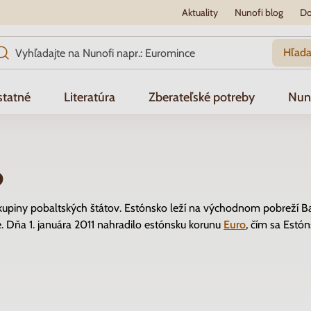
Aktuality
Nunofi blog
Do
Hľada
tatné
Literatúra
Zberateľské potreby
Nun
o
 skupiny pobaltských štátov. Estónsko leží na východnom pobreží 
e. Dňa 1. januára 2011 nahradilo estónsku korunu
Euro
, čím sa Estó