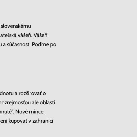
u slovenskému
ateľská vášeň. Vášeň,
iu a súčasnosť. Poďme po
odnotu a rozširovať o
mozrejmosťou ale oblasti
tknuté". Nové mince,
ení kupovať v zahraničí