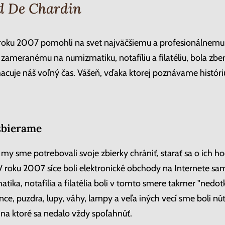
d De Chardin
oku 2007 pomohli na svet najväčšiemu a profesionálnem
ameranému na numizmatiku, notafíliu a filatéliu, bola zber
acuje náš voľný čas. Vášeň, vďaka ktorej poznávame histór
 zbierame
j my sme potrebovali svoje zbierky chrániť, starať sa o ich h
V roku 2007 síce boli elektronické obchody na Internete sa
tika, notafília a filatélia boli v tomto smere takmer "nedo
e, puzdra, lupy, váhy, lampy a veľa iných vecí sme boli nút
 na ktoré sa nedalo vždy spoľahnúť.