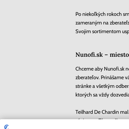
Po niekoľkých rokoch sm
zameraným na zberateľs
Svojim sortimentom uspo
Nunofi.sk – miesto
Chceme aby Nunofi.sk ne
zberateľov. Prinášame v
stránke a všetkým odber
ktorých sa vždy dozvedia
Teilhard De Chardin mal
záujmom. Tým našim spolo