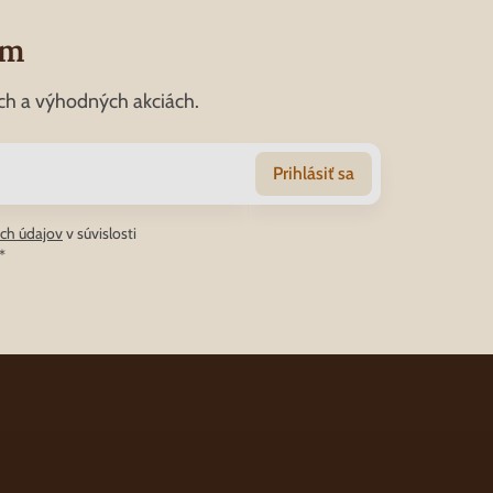
om
ch a výhodných akciách.
Prihlásiť sa
ch údajov
v súvislosti
*