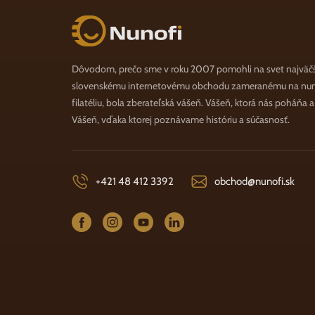
Nunofi.sk
Dôvodom, prečo sme v roku 2007 pomohli na svet najväč
slovenskému internetovému obchodu zameranému na numi
filatéliu, bola zberateľská vášeň. Vášeň, ktorá nás poháňa 
Vášeň, vďaka ktorej poznávame históriu a súčasnosť.
+421 48 412 3392
obchod@nunofi.sk