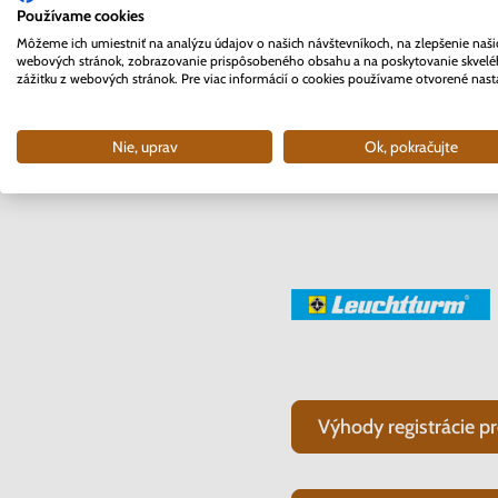
investícii pretože je to 
Používame cookies
Môžeme ich umiestniť na analýzu údajov o našich návštevníkoch, na zlepšenie naši
webových stránok, zobrazovanie prispôsobeného obsahu a na poskytovanie skvel
Teší nás, že Nunofi patrí
zážitku z webových stránok. Pre viac informácií o cookies používame otvorené nast
Nie, uprav
Ok, pokračujte
Sme zmluvný part
Výhody registrácie pr