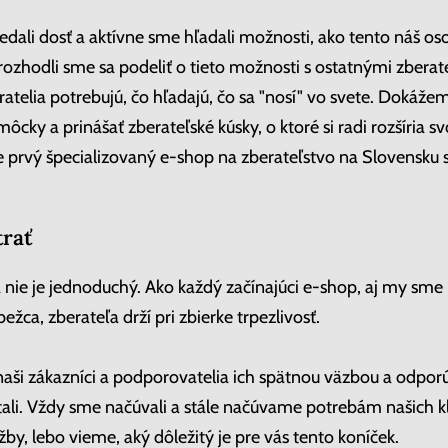
vedali dosť a aktívne sme hľadali možnosti, ako tento náš os
rozhodli sme sa podeliť o tieto možnosti s ostatnými zbera
ratelia potrebujú, čo hľadajú, čo sa "nosí" vo svete. Dokážem
ky a prinášať zberateľské kúsky, o ktoré si radi rozšíria svo
me prvý špecializovaný e-shop na zberateľstvo na Slovensku
trať
nie je jednoduchý. Ako každý začínajúci e-shop, aj my sme 
ežca, zberateľa drží pri zbierke trpezlivosť.
aši zákazníci a podporovatelia ich spätnou väzbou a odpor
ítali. Vždy sme načúvali a stále načúvame potrebám našich 
by, lebo vieme, aký dôležitý je pre vás tento koníček.