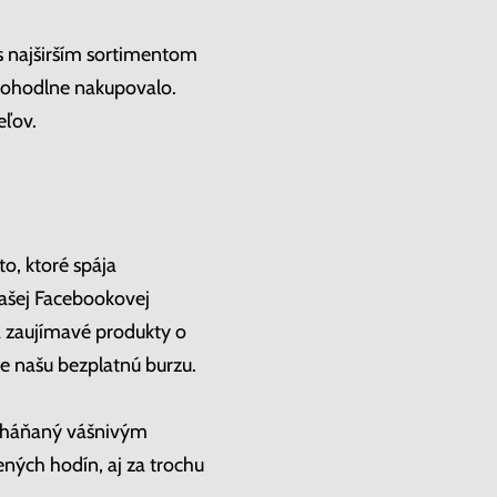
s najširším sortimentom
pohodlne nakupovalo.
eľov.
o, ktoré spája
našej Facebookovej
a zaujímavé produkty o
te našu bezplatnú burzu.
poháňaný vášnivým
ených hodín, aj za trochu