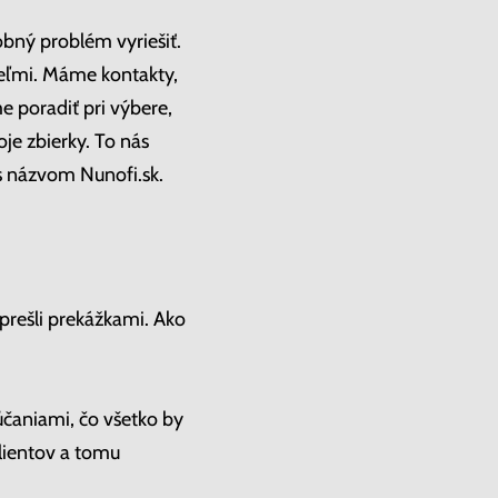
obný problém vyriešiť.
teľmi. Máme kontakty,
e poradiť pri výbere,
je zbierky. To nás
 s názvom Nunofi.sk.
prešli prekážkami. Ako
účaniami, čo všetko by
klientov a tomu