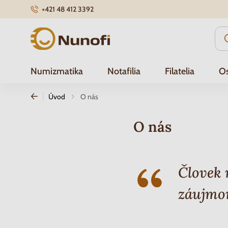
+421 48 412 3392
Nunofi.sk
Numizmatika
Notafilia
Filatelia
Os
Úvod
O nás
O nás
Človek 
záujmo