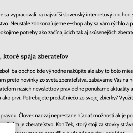
e sa vypracovali na najväčší slovenský internetový obchod 
tvo. Neustále zdokonaľujeme e-shop aby sa vám rýchlo a 
kojíme potreby ako začínajúcich tak aj skúsenejších zberat
, ktoré spája zberateľov
bol iba obchod kde výhodne nakúpite ale aby to bolo miest
ám preto novinky zo sveta zberateľstva, zabávame Vás na 
ateľom našich newslettrov pravidelne ponúkame aktuality 
 ako prví. Potrebujete predať niečo zo svojej zbierky? Využi
 pravdu. Človek naozaj neprestane hľadať možnosti ak je 
čným je zberateľstvo. Koníček, ktorý stojí za stovky stráv