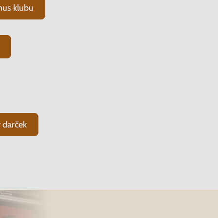
nus klubu
 darček