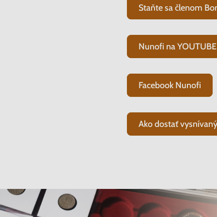
Staňte sa členom Bo
Nunofi na YOUTUBE
Facebook Nunofi
Ako dostať vysnívaný