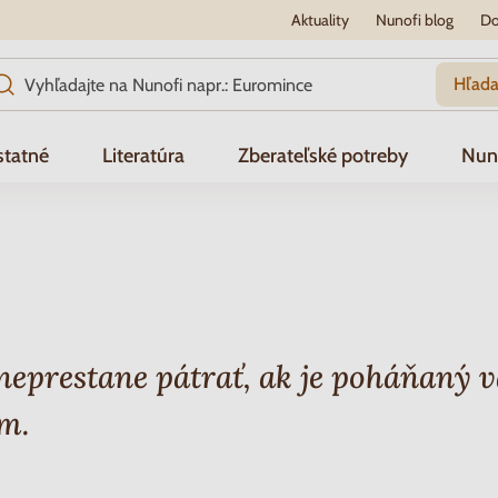
Aktuality
Nunofi blog
Do
Hľada
tatné
Literatúra
Zberateľské potreby
Nun
neprestane pátrať, ak je poháňaný 
m.