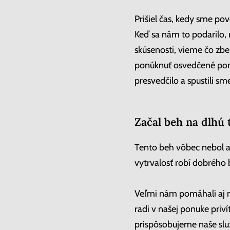
Prišiel čas, kedy sme po
Keď sa nám to podarilo, 
skúsenosti, vieme čo zbe
ponúknuť osvedčené pomôc
presvedčilo a spustili s
Začal beh na dlhú 
Tento beh vôbec nebol a 
vytrvalosť robí dobrého b
Veľmi nám pomáhali aj n
radi v našej ponuke priv
prispôsobujeme naše služ