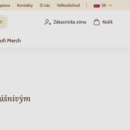
prava
Kontakty
O nás
Veľkoobchod
SK
ť
Zákaznícka zóna
Košík
ofi Merch
vášnivým