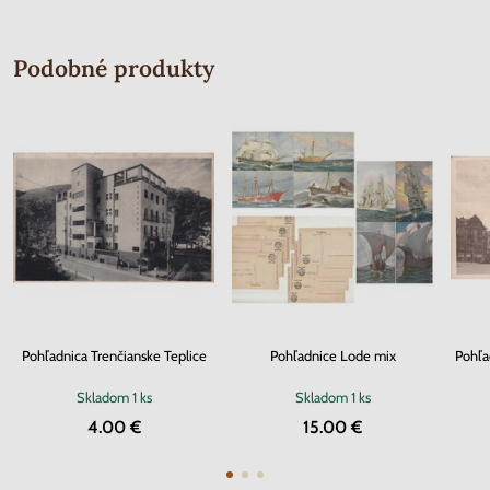
Podobné produkty
Pohľadnica Trenčianske Teplice
Pohľadnice Lode mix
Pohľa
Skladom
1 ks
Skladom
1 ks
4.00 €
15.00 €