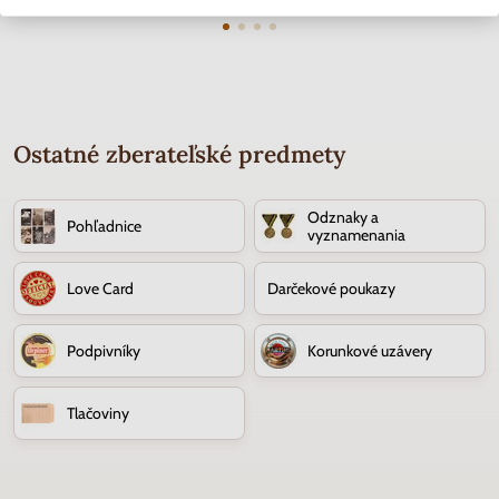
Ostatné zberateľské predmety
Odznaky a
Pohľadnice
vyznamenania
Love Card
Darčekové poukazy
Podpivníky
Korunkové uzávery
Tlačoviny