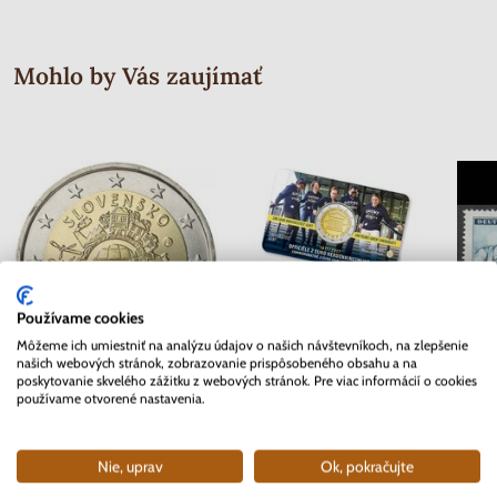
Mohlo by Vás zaujímať
Používame cookies
Môžeme ich umiestniť na analýzu údajov o našich návštevníkoch, na zlepšenie
našich webových stránok, zobrazovanie prispôsobeného obsahu a na
poskytovanie skvelého zážitku z webových stránok. Pre viac informácií o cookies
2 EURO Slovensko 2012 - 10.
2 EURO Belgicko 2017 -
Séria 
používame otvorené nastavenia.
rokov Euro meny
Univerzita v Gente - coincard
Mor
Skladom
Skladom
Nie, uprav
Ok, pokračujte
3.70 €
10.90 €