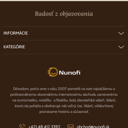
Radosť z objavovania
INFORMÁCIE
KATEGÓRIE
Nunofi.sk
Dôvodom, prečo sme v roku 2007 pomohli na svet najväčšiemu a
profesionálnemu slovenskému internetovému obchodu zameranému
na numizmatiku, notafíliu a filatéliu, bola zberateľská vášeň. Vášeň,
ktorá nás poháňa a obohacuje náš voľný čas. Vášeň, vďaka ktorej
poznávame históriu a súčasnosť.
+421 48 412 3392
obchod@nunofi.sk