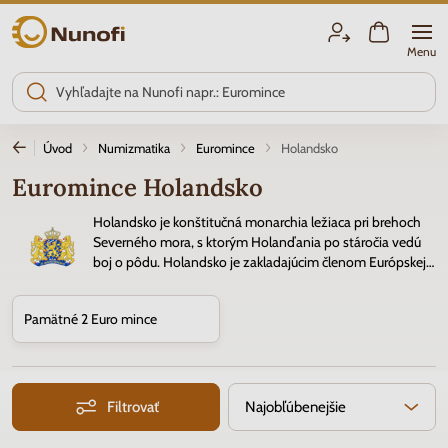
Nunofi.sk
Menu
Úvod
Numizmatika
Euromince
Holandsko
Euromince Holandsko
Holandsko je konštitučná monarchia ležiaca pri brehoch
Severného mora, s ktorým Holanďania po stáročia vedú
boj o pôdu. Holandsko je zakladajúcim členom Európskej
únie a eurozóny. Od 1. januára 1999 je oficiálnou menou
Euro
. V Holandsku sa od 1. septembra 2004 mince v hodnotách 1 a 2
Pamätné 2 Euro mince
centy nepoužívajú, slúžia iba pre zberateľské účely.
Filtrovať
Najobľúbenejšie