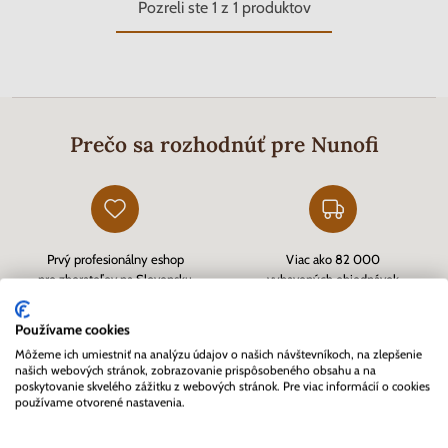
Pozreli ste
1
z
1
produktov
Prečo sa rozhodnúť pre Nunofi
Prvý profesionálny eshop
Viac ako 82 000
pre zberateľov na Slovensku
vybavených objednávok
založený v roku 2007
Používame cookies
Môžeme ich umiestniť na analýzu údajov o našich návštevníkoch, na zlepšenie
našich webových stránok, zobrazovanie prispôsobeného obsahu a na
poskytovanie skvelého zážitku z webových stránok. Pre viac informácií o cookies
používame otvorené nastavenia.
Zákazníkmi overený eshop
Rýchle doručenie tovaru skladom
cez
Heureka.sk
a kvalitný zákaznícky servis