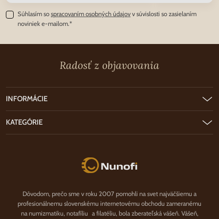
Súhlasím so
spracovaním osobných údajov
v súvislosti so zasielaním
noviniek e-mailom.*
Radosť z objavovania
INFORMÁCIE
KATEGÓRIE
Nunofi.sk
Dôvodom, prečo sme v roku 2007 pomohli na svet najväčšiemu a
profesionálnemu slovenskému internetovému obchodu zameranému
na numizmatiku, notafíliu a filatéliu, bola zberateľská vášeň. Vášeň,