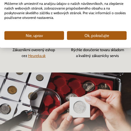
Môžeme ich umiestniť na analýzu údajov o našich návštevníkoch, na zlepšenie
Prvý profesionálny eshop
Viac ako 82 000
našich webových stránok, zobrazovanie prispôsobeného obsahu a na
pre zberateľov na Slovensku
vybavených objednávok
poskytovanie skvelého zážitku z webových stránok. Pre viac informácií o cookies
používame otvorené nastavenia.
založený v roku 2007
Nie, uprav
Ok, pokračujte
Zákazníkmi overený eshop
Rýchle doručenie tovaru skladom
cez
Heureka.sk
a kvalitný zákaznícky servis