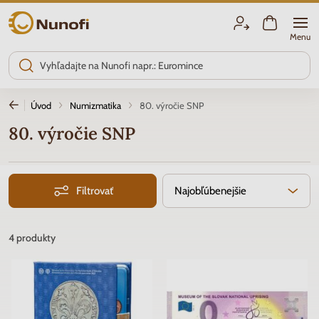
Nunofi.sk
Menu
Úvod
Numizmatika
80. výročie SNP
80. výročie SNP
Filtrovať
Najobľúbenejšie
4
produkty