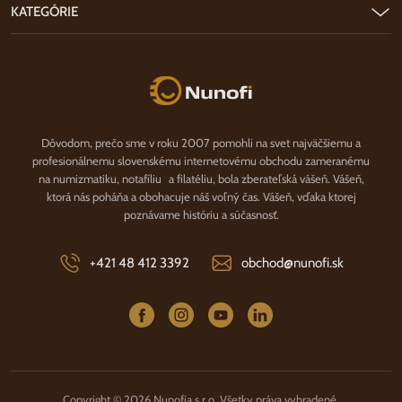
KATEGÓRIE
Nunofi.sk
Dôvodom, prečo sme v roku 2007 pomohli na svet najväčšiemu a
profesionálnemu slovenskému internetovému obchodu zameranému
na numizmatiku, notafíliu a filatéliu, bola zberateľská vášeň. Vášeň,
ktorá nás poháňa a obohacuje náš voľný čas. Vášeň, vďaka ktorej
poznávame históriu a súčasnosť.
+421 48 412 3392
obchod@nunofi.sk
Copyright © 2026 Nunofia s.r.o. Všetky práva vyhradené.