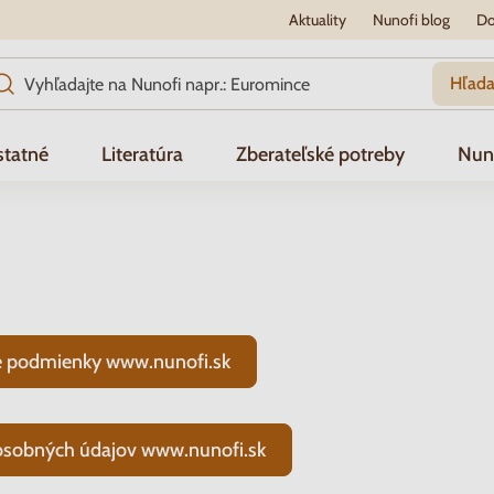
Aktuality
Nunofi blog
Do
Hľada
tatné
Literatúra
Zberateľské potreby
Nun
 podmienky www.nunofi.sk
osobných údajov www.nunofi.sk