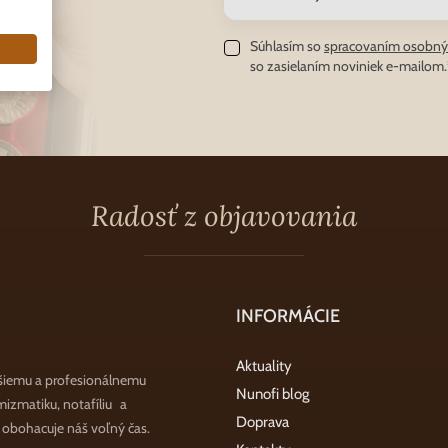
Súhlasím so
spracovaním osobný
so zasielaním noviniek e-mailom.
Radosť z objavovania
INFORMÁCIE
Aktuality
šiemu a profesionálnemu
Nunofi blog
zmatiku, notafíliu a
Doprava
a obohacuje náš voľný čas.