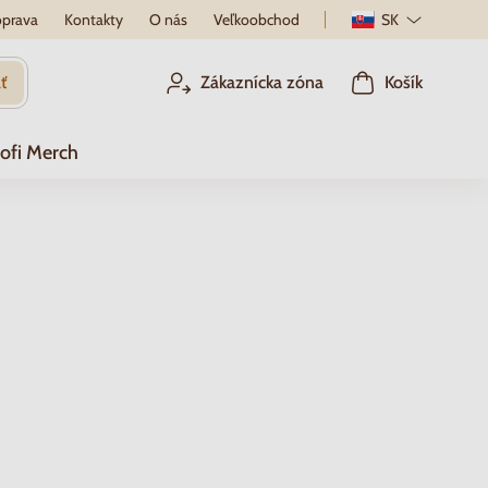
prava
Kontakty
O nás
Veľkoobchod
SK
ť
Zákaznícka zóna
Košík
ofi Merch