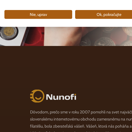
Nie, uprav
Ok, pokračujte
Nunofi.sk
Dôvodom, prečo sme v roku 2007 pomohli na svet najväč
slovenskému internetovému obchodu zameranému na numi
filatéliu, bola zberateľská vášeň. Vášeň, ktorá nás poháňa 