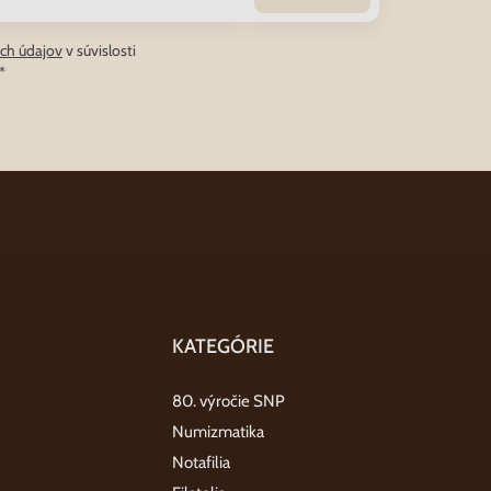
ch údajov
v súvislosti
*
KATEGÓRIE
80. výročie SNP
Numizmatika
Notafilia