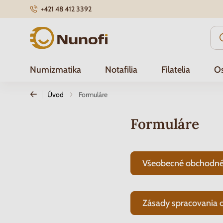
+421 48 412 3392
Nunofi.sk
Numizmatika
Notafilia
Filatelia
Os
Úvod
Formuláre
Formuláre
Všeobecné obchodné
Zásady spracovania 