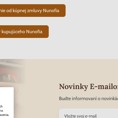
nie od kúpnej zmluvy Nunofia
 kupujúceho Nunofia
Novinky E-mail
Budte informovaní o novinká
ch
ého
avenia.