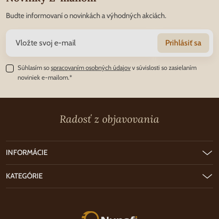
Budte informovaní o novinkách a výhodných akciách.
Prihlásiť sa
Súhlasím so
spracovaním osobných údajov
v súvislosti so zasielaním
noviniek e-mailom.*
Radosť z objavovania
INFORMÁCIE
KATEGÓRIE
Nunofi.sk