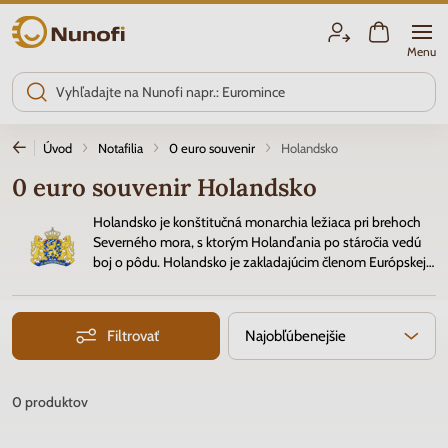
Nunofi.sk
Menu
Úvod
Notafilia
0 euro souvenir
Holandsko
0 euro souvenir Holandsko
Holandsko je konštitučná monarchia ležiaca pri brehoch
Severného mora, s ktorým Holanďania po stáročia vedú
boj o pôdu. Holandsko je zakladajúcim členom Európskej
únie a eurozóny. Od 1. januára 1999 je oficiálnou menou
Euro. Kód krajiny vydania
P
.
Filtrovať
Najobľúbenejšie
0
produktov