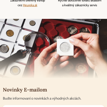
Zákazníkmi overený eshop
Rýchle doručenie tovaru skladom
cez
Heureka.sk
a kvalitný zákaznícky servis
Novinky E-mailom
Budte informovaní o novinkách a výhodných akciách.