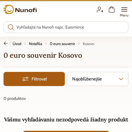
Nunofi.sk
Menu
Úvod
Notafilia
0 euro souvenir
Kosovo
0 euro souvenir Kosovo
Filtrovať
Najobľúbenejšie
0
produktov
Vášmu vyhľadávaniu nezodpovedá žiadny produkt