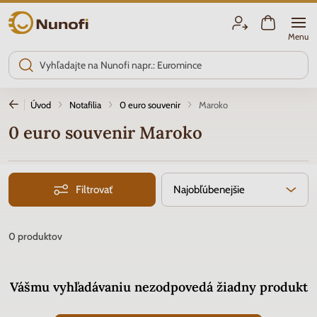
Nunofi.sk
Menu
Úvod
Notafilia
0 euro souvenir
Maroko
0 euro souvenir Maroko
Filtrovať
Najobľúbenejšie
0
produktov
Vášmu vyhľadávaniu nezodpovedá žiadny produkt