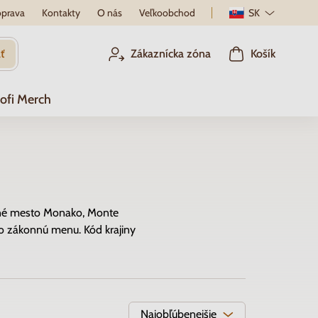
prava
Kontakty
O nás
Veľkoobchod
SK
ť
Zákaznícka zóna
Košík
ofi Merch
delné mesto Monako, Monte
o zákonnú menu. Kód krajiny
Najobľúbenejšie