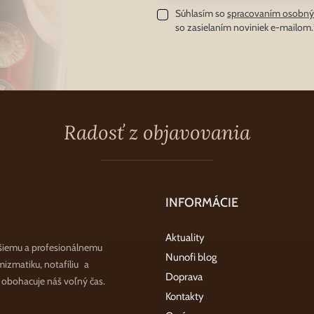
Súhlasím so
spracovaním osobný
so zasielaním noviniek e-mailom.
Radosť z objavovania
INFORMÁCIE
Aktuality
šiemu a profesionálnemu
Nunofi blog
zmatiku, notafíliu a
Doprava
a obohacuje náš voľný čas.
Kontakty