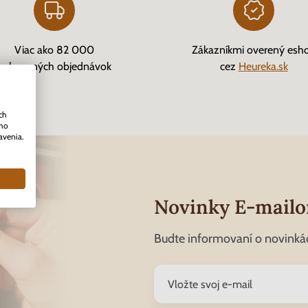
Viac ako 82 000
Zákazníkmi overený esh
vybavených objednávok
cez
Heureka.sk
ch
ého
avenia.
Novinky E-mail
Budte informovaní o novinká