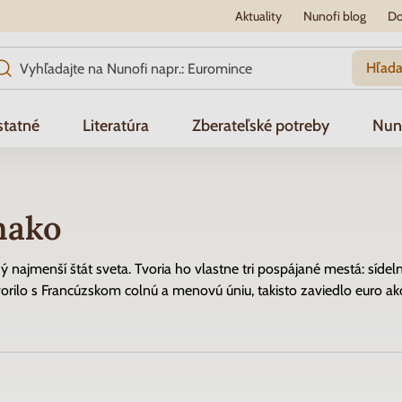
Aktuality
Nunofi blog
Do
Hľada
tatné
Literatúra
Zberateľské potreby
Nun
nako
ý najmenší štát sveta. Tvoria ho vlastne tri pospájané mestá: sí
rilo s Francúzskom colnú a menovú úniu, takisto zaviedlo euro ak