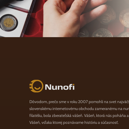
Nunofi.sk
Dôvodom, prečo sme v roku 2007 pomohli na svet najväč
slovenskému internetovému obchodu zameranému na numi
filatéliu, bola zberateľská vášeň. Vášeň, ktorá nás poháňa 
Vášeň, vďaka ktorej poznávame históriu a súčasnosť.