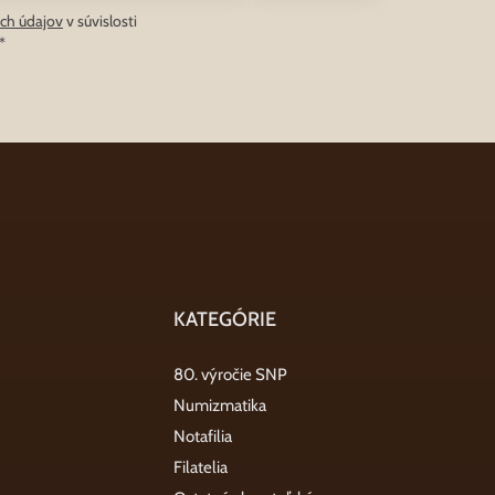
ch údajov
v súvislosti
*
KATEGÓRIE
80. výročie SNP
Numizmatika
Notafilia
Filatelia