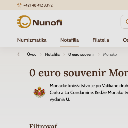
+421 48 412 3392
Nunofi.sk
Numizmatika
Notafilia
Filatelia
Os
Úvod
Notafilia
0 euro souvenir
Monako
0 euro souvenir Mo
Monacké kniežatstvo je po Vatikáne druh
Carlo a La Condamine. Kedže Monako tvo
vydania
U
.
Filtrovať