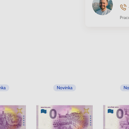
Prac
nka
Novinka
No