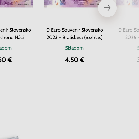
enir Slovensko
0 Euro Souvenir Slovensko
0 Euro So
Schöne Náci
2023 - Bratislava (rozhlas)
2026 -
ladom
Skladom
50 €
4.50 €