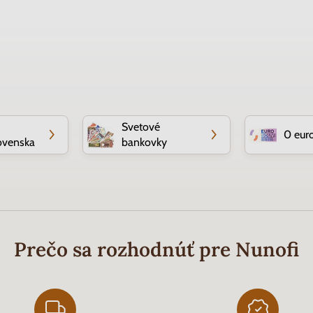
Svetové
0 eur
ovenska
bankovky
Prečo sa rozhodnúť pre Nunofi