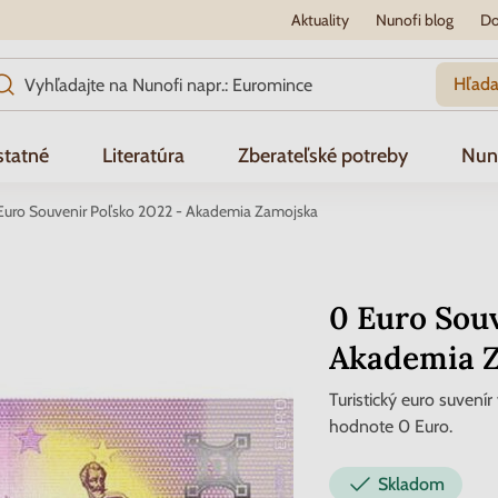
Aktuality
Nunofi blog
Do
Hľada
tatné
Literatúra
Zberateľské potreby
Nun
Euro Souvenir Poľsko 2022 - Akademia Zamojska
0 Euro Souv
Akademia 
Turistický euro suvení
hodnote 0 Euro.
Skladom