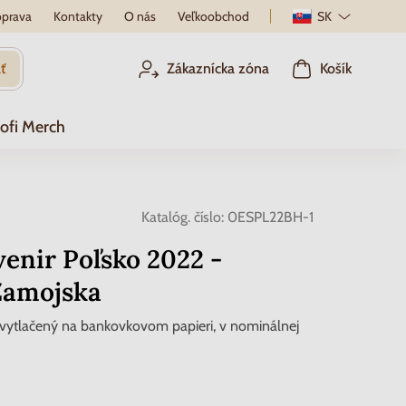
prava
Kontakty
O nás
Veľkoobchod
SK
ť
Zákaznícka zóna
Košík
ofi Merch
Katalóg. číslo:
0ESPL22BH-1
enir Poľsko 2022 -
Zamojska
r vytlačený na bankovkovom papieri, v nominálnej