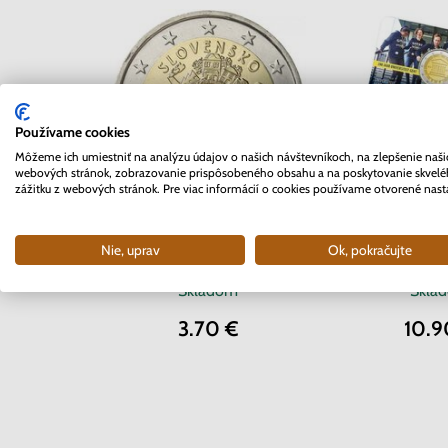
Používame cookies
Môžeme ich umiestniť na analýzu údajov o našich návštevníkoch, na zlepšenie naši
webových stránok, zobrazovanie prispôsobeného obsahu a na poskytovanie skvel
zážitku z webových stránok. Pre viac informácií o cookies používame otvorené nast
2 EURO Belgi
2 EURO Slovensko 2012 -
Univerzita 
Nie, uprav
Ok, pokračujte
10. rokov Euro meny
coinc
Skladom
Skla
3.70 €
10.9