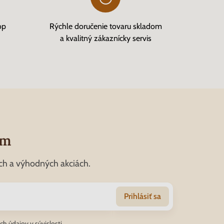
op
Rýchle doručenie tovaru skladom
a kvalitný zákaznícky servis
om
ch a výhodných akciách.
Prihlásiť sa
ch údajov
v súvislosti