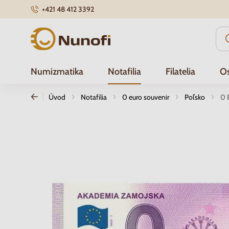
+421 48 412 3392
Nunofi.sk
Numizmatika
Notafilia
Filatelia
Os
Úvod
Notafilia
0 euro souvenir
Poľsko
0 