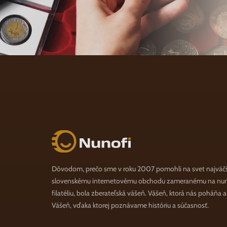
Nunofi.sk
Dôvodom, prečo sme v roku 2007 pomohli na svet najväč
slovenskému internetovému obchodu zameranému na numi
filatéliu, bola zberateľská vášeň. Vášeň, ktorá nás poháňa 
Vášeň, vďaka ktorej poznávame históriu a súčasnosť.