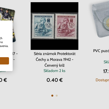
ch
ého
avenia.
PVC puzd
cko 2017 -
Séria známok Protektorát
v Gente -
Čechy a Morava 1942 -
Sk
ard
Červený kríž
17
dom
Skladom
2 ks
0 €
0.40 €
Dostupn