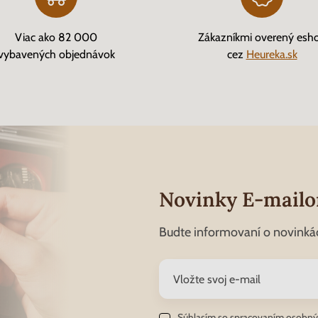
Viac ako 82 000
Zákazníkmi overený esh
vybavených objednávok
cez
Heureka.sk
Novinky E-mail
Budte informovaní o novinká
Súhlasím so
spracovaním osobný