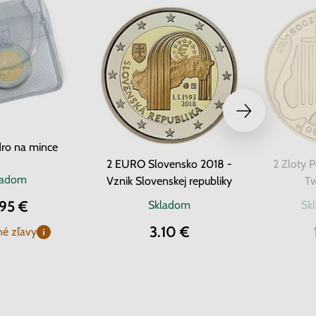
ro na mince
2 EURO Slovensko 2018 -
2 Zloty 
ladom
Vznik Slovenskej republiky
Tw
.95 €
Skladom
Sk
3.10 €
é zľavy