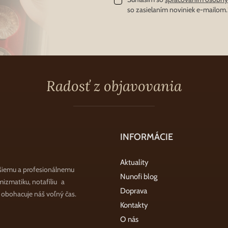
so zasielaním noviniek e-mailom.
Radosť z objavovania
INFORMÁCIE
Aktuality
šiemu a profesionálnemu
Nunofi blog
zmatiku, notafíliu a
Doprava
a obohacuje náš voľný čas.
Kontakty
O nás