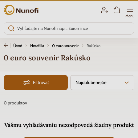
Nunofi.sk
Menu
Úvod
Notafilia
0 euro souvenir
Rakúsko
0 euro souvenir Rakúsko
Filtrovať
Najobľúbenejšie
0
produktov
Vášmu vyhľadávaniu nezodpovedá žiadny produkt