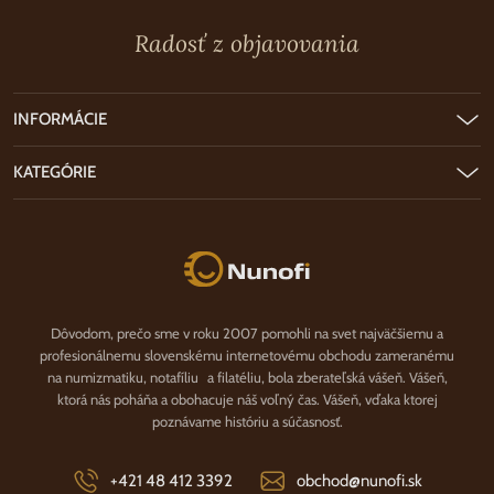
Radosť z objavovania
INFORMÁCIE
KATEGÓRIE
Nunofi.sk
Dôvodom, prečo sme v roku 2007 pomohli na svet najväčšiemu a
profesionálnemu slovenskému internetovému obchodu zameranému
na numizmatiku, notafíliu a filatéliu, bola zberateľská vášeň. Vášeň,
ktorá nás poháňa a obohacuje náš voľný čas. Vášeň, vďaka ktorej
poznávame históriu a súčasnosť.
+421 48 412 3392
obchod@nunofi.sk