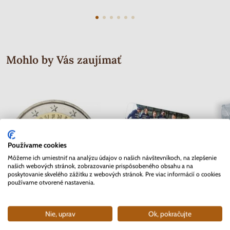
Mohlo by Vás zaujímať
Používame cookies
Môžeme ich umiestniť na analýzu údajov o našich návštevníkoch, na zlepšenie
našich webových stránok, zobrazovanie prispôsobeného obsahu a na
poskytovanie skvelého zážitku z webových stránok. Pre viac informácií o cookies
používame otvorené nastavenia.
2 EURO Slovensko 2012 - 10.
2 EURO Belgicko 2017 -
Nie, uprav
Ok, pokračujte
rokov Euro meny
Univerzita v Gente - coincard