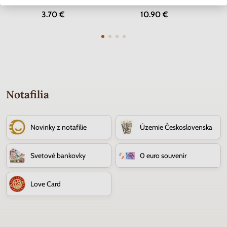
Skladom
Skladom
3.70 €
10.90 €
Notafilia
Novinky z notafílie
Územie Československa
Svetové bankovky
0 euro souvenir
Love Card