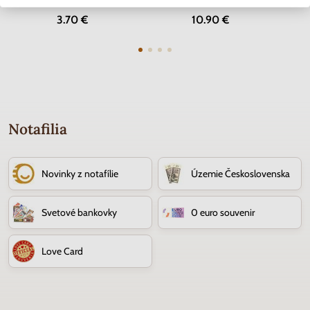
Skladom
Skladom
3.70 €
10.90 €
Notafilia
Novinky z notafílie
Územie Československa
Svetové bankovky
0 euro souvenir
Love Card