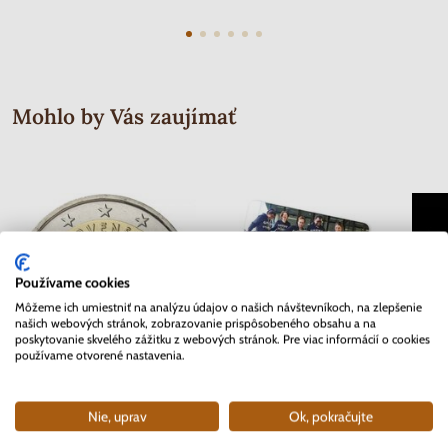
Mohlo by Vás zaujímať
Používame cookies
Môžeme ich umiestniť na analýzu údajov o našich návštevníkoch, na zlepšenie
našich webových stránok, zobrazovanie prispôsobeného obsahu a na
poskytovanie skvelého zážitku z webových stránok. Pre viac informácií o cookies
používame otvorené nastavenia.
2 EURO Slovensko 2012 - 10.
2 EURO Belgicko 2017 -
Séria 
Nie, uprav
Ok, pokračujte
rokov Euro meny
Univerzita v Gente - coincard
Mor