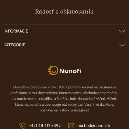
Radosť z objavovania
INFORMÁCIE
KATEGÓRIE
Nunofi.sk
Dôvodom, prečo sme v roku 2007 pomohli na svet najväčšiemu a
profesionálnemu slovenskému internetovému obchodu zameranému
na numizmatiku, notafíliu a filatéliu, bola zberateľská vášeň. Vášeň,
ktorá nás poháňa a obohacuje náš voľný čas. Vášeň, vďaka ktorej
poznávame históriu a súčasnosť.
+421 48 412 3392
obchod@nunofi.sk