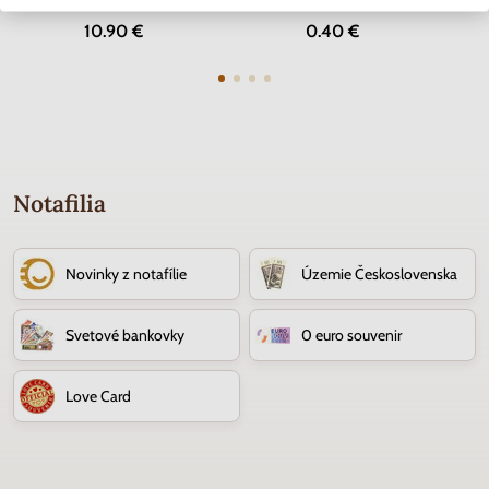
Skladom
Skladom
2 ks
10.90 €
0.40 €
Notafilia
Novinky z notafílie
Územie Československa
Svetové bankovky
0 euro souvenir
Love Card