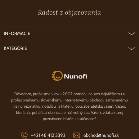
Radosť z objavovania
INFORMÁCIE
KATEGÓRIE
Nunofi.sk
Dôvodom, prečo sme v roku 2007 pomohli na svet najväčšiemu a
profesionálnemu slovenskému internetovému obchodu zameranému
na numizmatiku, notafíliu a filatéliu, bola zberateľská vášeň. Vášeň,
ktorá nás poháňa a obohacuje náš voľný čas. Vášeň, vďaka ktorej
poznávame históriu a súčasnosť.
+421 48 412 3392
obchod@nunofi.sk