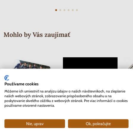
Mohlo by Vás zaujímať
Používame cookies
Môžeme ich umiestniť na analýzu údajov o našich návštevníkoch, na zlepšenie
našich webových stránok, zobrazovanie prispôsobeného obsahu a na
poskytovanie skvelého zážitku z webových stránok. Pre viac informácií o cookies
používame otvorené nastavenia.
2 EURO Belgicko 2017 -
Séria známok Protektorát Čechy a
2 EURO
Nie, uprav
Ok, pokračujte
Univerzita v Gente - coincard
Morava 1942 - Červený kríž