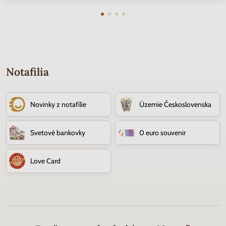
Notafilia
Novinky z notafílie
Územie Československa
Svetové bankovky
0 euro souvenir
Love Card