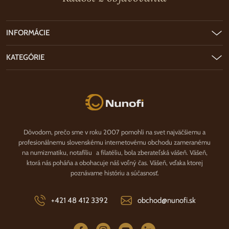
INFORMÁCIE
KATEGÓRIE
Nunofi.sk
Dôvodom, prečo sme v roku 2007 pomohli na svet najväčšiemu a
profesionálnemu slovenskému internetovému obchodu zameranému
na numizmatiku, notafíliu a filatéliu, bola zberateľská vášeň. Vášeň,
ktorá nás poháňa a obohacuje náš voľný čas. Vášeň, vďaka ktorej
poznávame históriu a súčasnosť.
+421 48 412 3392
obchod@nunofi.sk