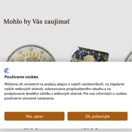
Mohlo by Vás zaujímať
Používame cookies
Môžeme ich umiestniť na analýzu údajov o našich návštevníkoch, na zlepšenie
našich webových stránok, zobrazovanie prispôsobeného obsahu a na
poskytovanie skvelého zážitku z webových stránok. Pre viac informácií o cookies
používame otvorené nastavenia.
2 EURO Slovensko 2012 - 10.
2 EURO Belgicko 2017 -
2 EURO
rokov Euro meny
Univerzita v Gente - coincard
Nie, uprav
Ok, pokračujte
Skladom
Skladom
3.70 €
10.90 €