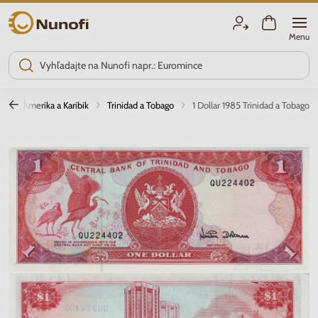
Nunofi.sk
Menu
y
Amerika a Karibik
Trinidad a Tobago
1 Dollar 1985 Trinidad a Tobago