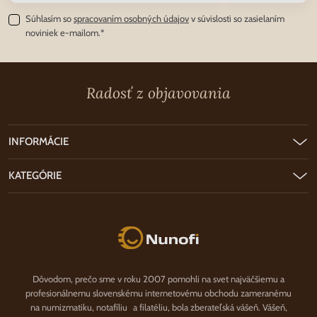
Súhlasím so
spracovaním osobných údajov
v súvislosti so zasielaním
noviniek e-mailom.*
Radosť z objavovania
INFORMÁCIE
KATEGÓRIE
Nunofi.sk
Dôvodom, prečo sme v roku 2007 pomohli na svet najväčšiemu a
profesionálnemu slovenskému internetovému obchodu zameranému
na numizmatiku, notafíliu a filatéliu, bola zberateľská vášeň. Vášeň,