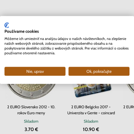
Mohlo by Vás zaujímať
Používame cookies
Môžeme ich umiestniť na analýzu údajov o našich návštevníkoch, na zlepšenie
našich webových stránok, zobrazovanie prispôsobeného obsahu a na
poskytovanie skvelého zážitku z webových stránok. Pre viac informácií o cookies
používame otvorené nastavenia.
Nie, uprav
Ok, pokračujte
2 EURO Slovensko 2012 - 10.
2 EURO Belgicko 2017 -
2 EURO
rokov Euro meny
Univerzita v Gente - coincard
Skladom
Skladom
3.70 €
10.90 €