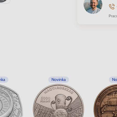
Prac
nka
Novinka
No