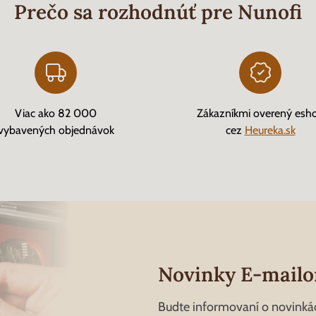
Prečo sa rozhodnúť pre Nunofi
Viac ako 82 000
Zákazníkmi overený esh
vybavených objednávok
cez
Heureka.sk
Novinky E-mail
Budte informovaní o novinká