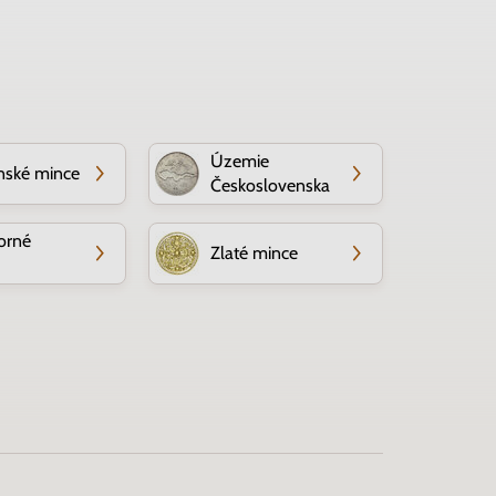
Územie
nské mince
Československa
orné
Zlaté mince