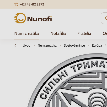
+421 48 412 3392
Nunofi.sk
Numizmatika
Notafilia
Filatelia
Os
Úvod
Numizmatika
Svetové mince
Európa