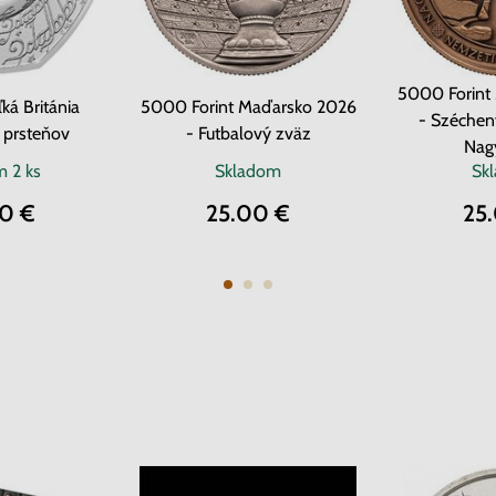
5000 Forint
ká Británia
5000 Forint Maďarsko 2026
- Szécheny
 prsteňov
- Futbalový zväz
Nag
om
2 ks
Skladom
Sk
0 €
25.00 €
25