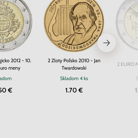
icko 2012 - 10.
2 Zloty Poľsko 2010 - Jan
2 EURO Ma
Euro meny
Twardowski
ladom
Skladom
4 ks
50 €
1.70 €
1