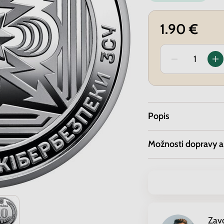
1.90 €
Popis
Možnosti dopravy a
Zav