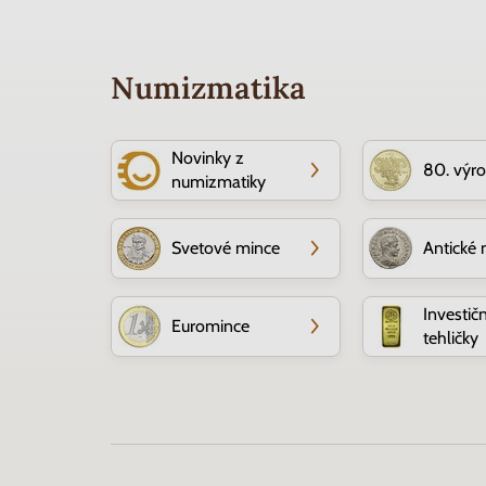
Numizmatika
Novinky z
80. výr
numizmatiky
Svetové mince
Antické 
Investič
Euromince
tehličky