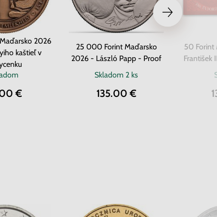
 Maďarsko 2026
25 000 Forint Maďarsko
50 Forint
iho kaštieľ v
2026 - László Papp - Proof
František I
ycenku
ladom
Skladom
2 ks
.00 €
135.00 €
1