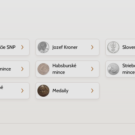
očie SNP
Jozef Kroner
Slove
Habsburské
Strieb
mince
mince
mince
né
Medaily