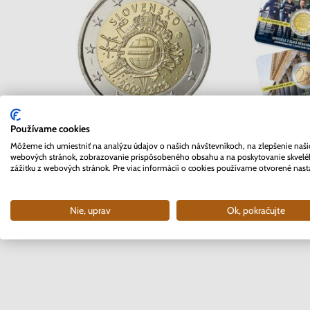
2 EURO Belgi
Používame cookies
2 EURO Slovensko 2012 -
Univerzita 
Môžeme ich umiestniť na analýzu údajov o našich návštevníkoch, na zlepšenie naši
10. rokov Euro meny
webových stránok, zobrazovanie prispôsobeného obsahu a na poskytovanie skvel
coinc
zážitku z webových stránok. Pre viac informácií o cookies používame otvorené nast
Skladom
Skla
3.70 €
10.9
Nie, uprav
Ok, pokračujte