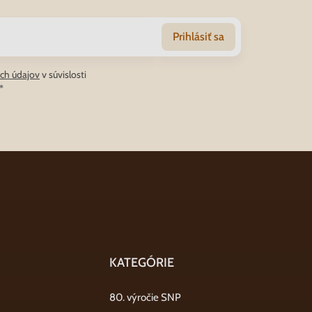
Prihlásiť sa
ch údajov
v súvislosti
*
KATEGÓRIE
80. výročie SNP