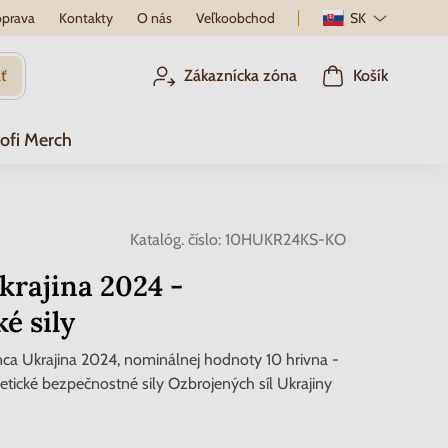
prava
Kontakty
O nás
Veľkoobchod
SK
ť
Zákaznícka zóna
Košík
ofi Merch
Katalóg. číslo:
10HUKR24KS-KO
krajina 2024 -
é sily
a Ukrajina 2024, nominálnej hodnoty 10 hrivna -
tické bezpečnostné sily Ozbrojených síl Ukrajiny