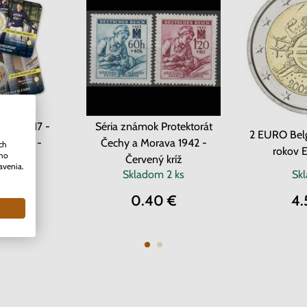
cko 2017 -
Séria známok Protektorát
2 EURO Belg
v Gente -
Čechy a Morava 1942 -
ch
rokov 
ého
ard
Červený kríž
avenia.
dom
Skladom
2 ks
Sk
0 €
0.40 €
4.