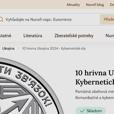
Aktuality
Nunofi blog
Do
Hľada
tatné
Literatúra
Zberateľské potreby
Nun
Ukrajina
10 hrivna Ukrajina 2024 - Kybernetické sily
10 hrivna U
Kybernetick
Pamätná obehová minc
Komunikačné a kyberne
Skladom