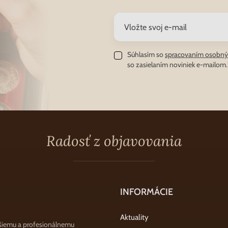
Súhlasím so
spracovaním osobný
so zasielaním noviniek e-mailom.
Radosť z objavovania
INFORMÁCIE
Aktuality
šiemu a profesionálnemu