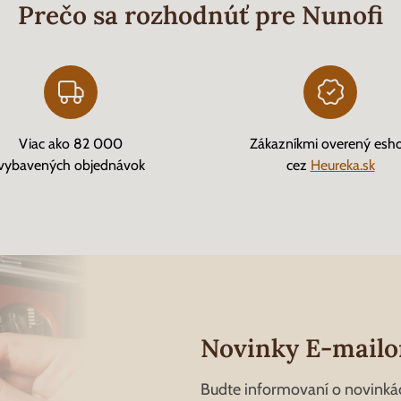
Prečo sa rozhodnúť pre Nunofi
Viac ako 82 000
Zákazníkmi overený esh
vybavených objednávok
cez
Heureka.sk
Novinky E-mail
Budte informovaní o novinká