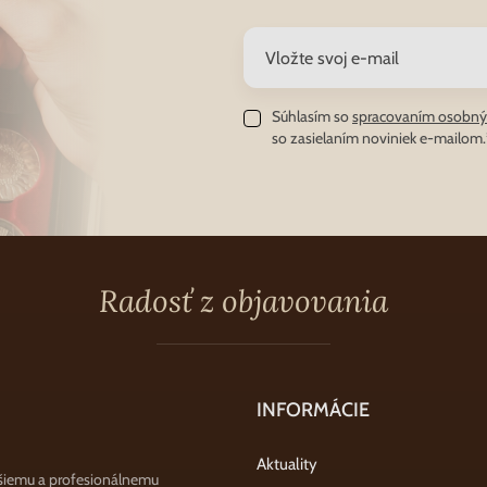
Súhlasím so
spracovaním osobný
so zasielaním noviniek e-mailom.
Radosť z objavovania
INFORMÁCIE
Aktuality
šiemu a profesionálnemu