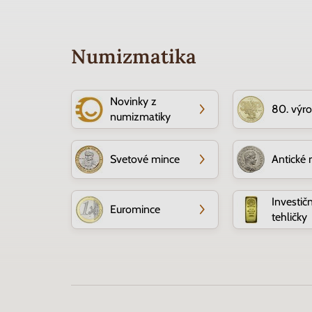
Numizmatika
Novinky z
80. výr
numizmatiky
Svetové mince
Antické 
Investič
Euromince
tehličky