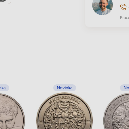
Prac
nka
Novinka
No