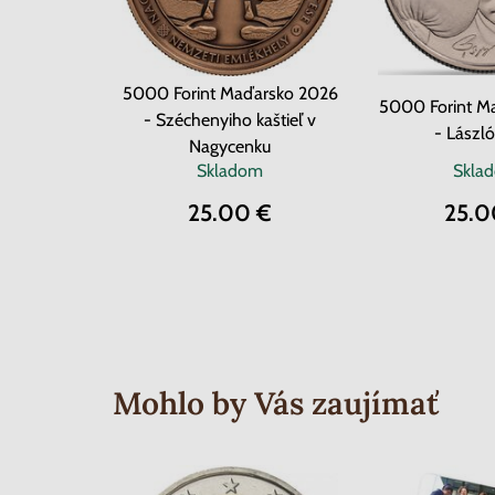
5000 Forint Maďarsko 2026
5000 Forint M
- Széchenyiho kaštieľ v
- Lászl
Nagycenku
Skladom
Skla
25.00 €
25.0
Mohlo by Vás zaujímať