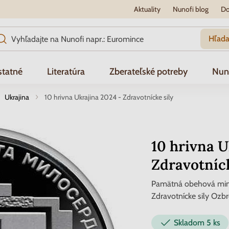
Aktuality
Nunofi blog
Do
Hľada
tatné
Literatúra
Zberateľské potreby
Nun
Ukrajina
10 hrivna Ukrajina 2024 - Zdravotnícke sily
10 hrivna U
Zdravotníck
Pamätná obehová minc
Zdravotnícke sily Ozbr
Skladom
5 ks