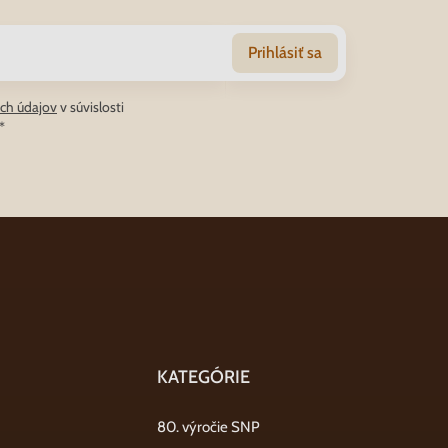
Prihlásiť sa
ch údajov
v súvislosti
*
KATEGÓRIE
80. výročie SNP