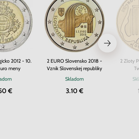
icko 2012 - 10.
2 EURO Slovensko 2018 -
2 Zloty 
Euro meny
Vznik Slovenskej republiky
Tw
ladom
Skladom
Sk
50 €
3.10 €