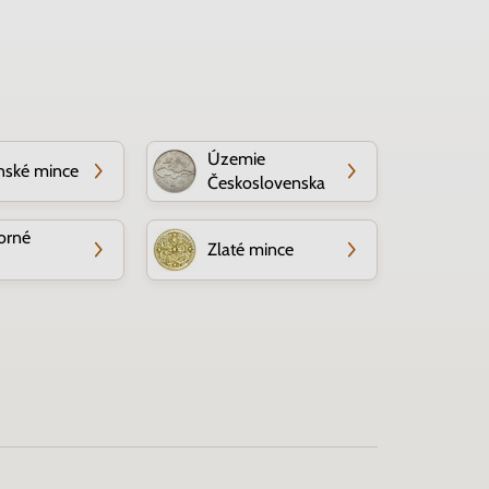
Územie
nské mince
Československa
orné
Zlaté mince