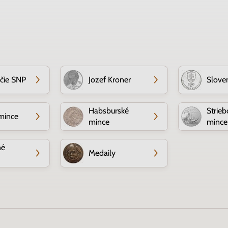
očie SNP
Jozef Kroner
Slove
Habsburské
Strieb
mince
mince
mince
né
Medaily