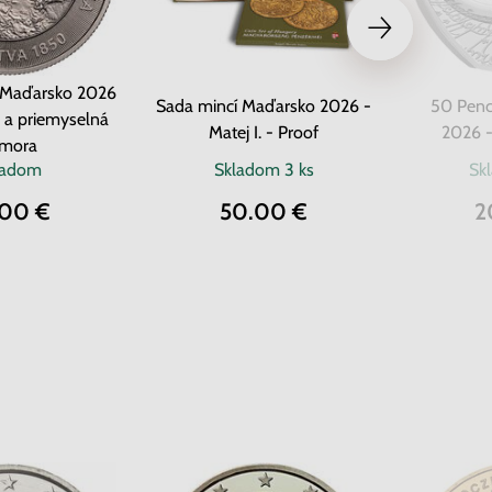
 Maďarsko 2026
Sada mincí Maďarsko 2026 -
50 Pence
 a priemyselná
Matej I. - Proof
2026 -
mora
ladom
Skladom
3 ks
Sk
.00 €
50.00 €
2