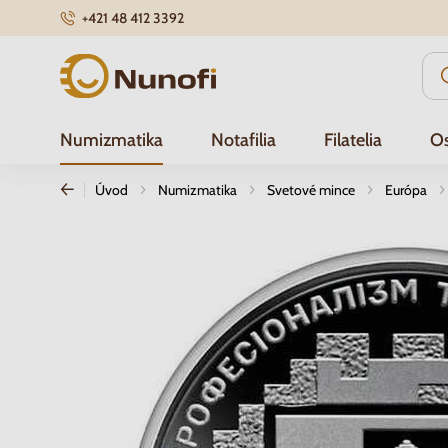
+421 48 412 3392
Nunofi.sk
Numizmatika
Notafilia
Filatelia
Os
Úvod
Numizmatika
Svetové mince
Európa