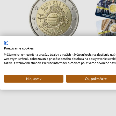
2 EURO Belgi
Používame cookies
2 EURO Slovensko 2012 -
Univerzita 
Môžeme ich umiestniť na analýzu údajov o našich návštevníkoch, na zlepšenie naši
10. rokov Euro meny
webových stránok, zobrazovanie prispôsobeného obsahu a na poskytovanie skvel
coinc
zážitku z webových stránok. Pre viac informácií o cookies používame otvorené nast
Skladom
Skla
3.70 €
10.9
Nie, uprav
Ok, pokračujte