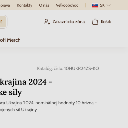
prava
Kontakty
O nás
Veľkoobchod
SK
ť
Zákaznícka zóna
Košík
ofi Merch
Katalóg. číslo:
10HUKR24ZS-KO
krajina 2024 -
e sily
a Ukrajina 2024, nominálnej hodnoty 10 hrivna -
ojených síl Ukrajiny