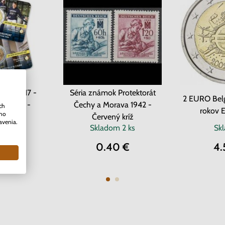
cko 2017 -
Séria známok Protektorát
2 EURO Belg
v Gente -
Čechy a Morava 1942 -
ch
rokov 
ého
ard
Červený kríž
avenia.
dom
Skladom
2 ks
Sk
0 €
0.40 €
4.