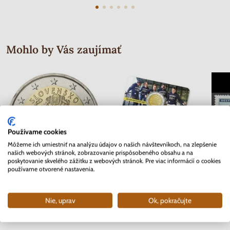
Mohlo by Vás zaujímať
Používame cookies
Môžeme ich umiestniť na analýzu údajov o našich návštevníkoch, na zlepšenie
našich webových stránok, zobrazovanie prispôsobeného obsahu a na
poskytovanie skvelého zážitku z webových stránok. Pre viac informácií o cookies
používame otvorené nastavenia.
2 EURO Slovensko 2012 - 10.
2 EURO Belgicko 2017 -
Séria 
rokov Euro meny
Univerzita v Gente - coincard
Mor
Nie, uprav
Ok, pokračujte
Skladom
Skladom
3.70 €
10.90 €