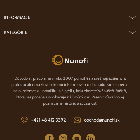
INFORMÁCIE
KATEGÓRIE
Nunofi.sk
Dôvodom, prečo sme v roku 2007 pomohli na svet najväčšiemu a
profesionálnemu slovenskému internetovému obchodu zameranému
na numizmatiku, notafíliu a filatéliu, bola zberateľská vášeň. Vášeň,
ktorá nás poháňa a obohacuje náš voľný čas. Vášeň, vďaka ktorej
poznávame históriu a súčasnosť.
+421 48 412 3392
obchod@nunofi.sk