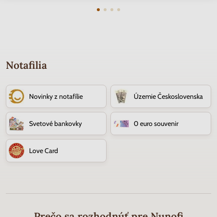
Notafilia
Novinky z notafílie
Územie Československa
Svetové bankovky
0 euro souvenir
Love Card
Prečo sa rozhodnúť pre Nunofi