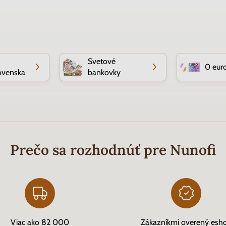
Svetové
0 eur
ovenska
bankovky
Prečo sa rozhodnúť pre Nunofi
Viac ako 82 000
Zákazníkmi overený esh