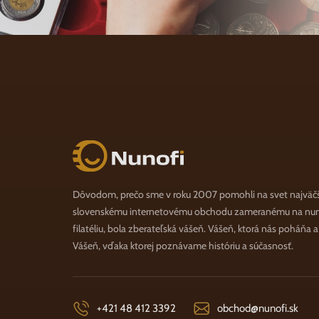
Nunofi.sk
Dôvodom, prečo sme v roku 2007 pomohli na svet najväč
slovenskému internetovému obchodu zameranému na numi
filatéliu, bola zberateľská vášeň. Vášeň, ktorá nás poháňa 
Vášeň, vďaka ktorej poznávame históriu a súčasnosť.
+421 48 412 3392
obchod@nunofi.sk