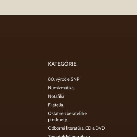
KATEGÓRIE
80. výročie SNP
Numizmatika
Notafilia
Filatelia
Ostatné zberateľské
predmety
Odborná literatúra, CD a DVD
Zberateľské potreby a