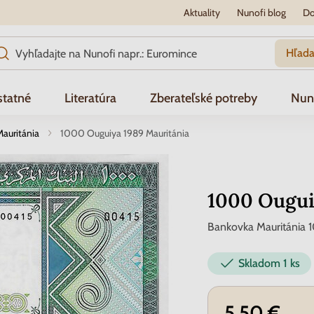
Aktuality
Nunofi blog
Do
Hľada
tatné
Literatúra
Zberateľské potreby
Nun
Mauritánia
1000 Ouguiya 1989 Mauritánia
1000 Ougui
Bankovka Mauritánia 
Skladom
1 ks
5.50 €