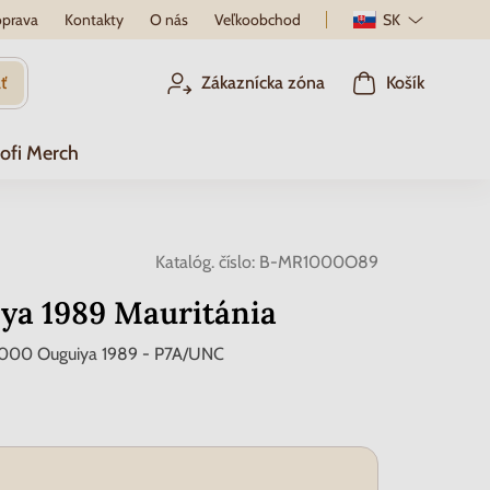
prava
Kontakty
O nás
Veľkoobchod
SK
ť
Zákaznícka zóna
Košík
ofi Merch
Katalóg. číslo:
B-MR1000O89
ya 1989 Mauritánia
1000 Ouguiya 1989 - P7A/UNC