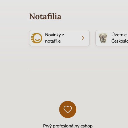
Notafilia
Novinky z
Územie
notafílie
Českosl
Prvý profesionálny eshop