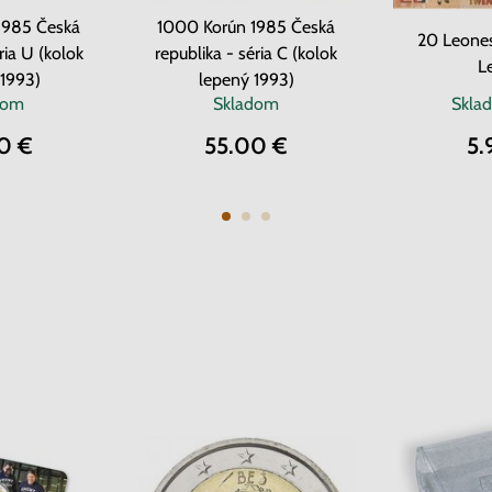
1985 Česká
1000 Korún 1985 Česká
20 Leones
ria U (kolok
republika - séria C (kolok
L
 1993)
lepený 1993)
dom
Skladom
Skla
0 €
55.00 €
5.