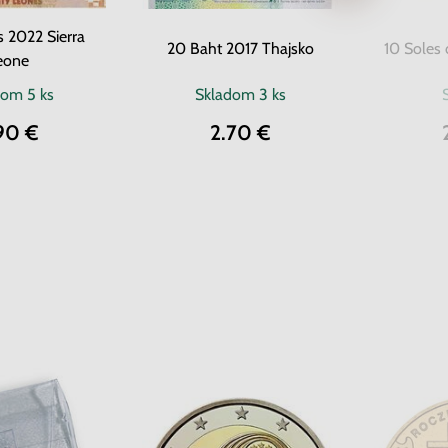
 2022 Sierra
20 Baht 2017 Thajsko
10 Soles 
eone
dom
5 ks
Skladom
3 ks
90 €
2.70 €