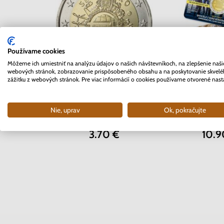
Používame cookies
Môžeme ich umiestniť na analýzu údajov o našich návštevníkoch, na zlepšenie naši
webových stránok, zobrazovanie prispôsobeného obsahu a na poskytovanie skvel
zážitku z webových stránok. Pre viac informácií o cookies používame otvorené nast
2 EURO Belgi
2 EURO Slovensko 2012 -
Univerzita 
10. rokov Euro meny
coinc
Nie, uprav
Ok, pokračujte
Skladom
Skla
3.70 €
10.9