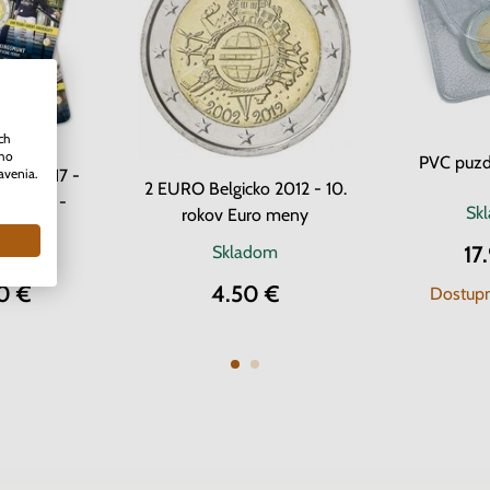
ch
ého
PVC puzd
avenia.
cko 2017 -
2 EURO Belgicko 2012 - 10.
v Gente -
Sk
rokov Euro meny
ard
17
dom
Skladom
0 €
4.50 €
Dostupn