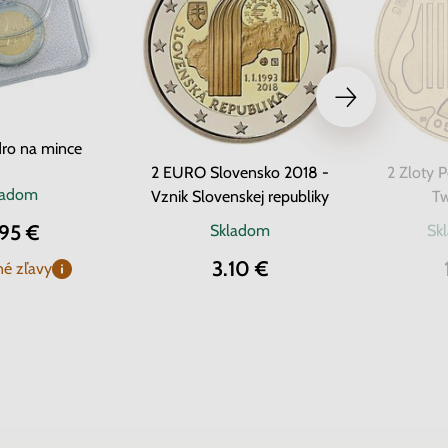
ro na mince
2 EURO Slovensko 2018 -
2 Zloty 
ladom
Vznik Slovenskej republiky
Tw
.95 €
Skladom
Sk
3.10 €
é zľavy