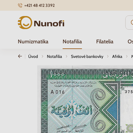
+421 48 412 3392
Nunofi.sk
Numizmatika
Notafilia
Filatelia
Os
Úvod
Notafilia
Svetové bankovky
Afrika