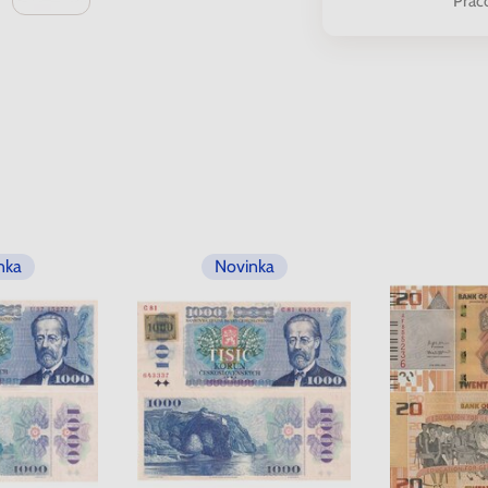
Prac
nka
Novinka