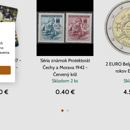
ch
ého
avenia.
cko 2017 -
Séria známok Protektorát
2 EURO Belg
v Gente -
Čechy a Morava 1942 -
rokov 
ard
Červený kríž
dom
Skladom
2 ks
Sk
0 €
0.40 €
4.