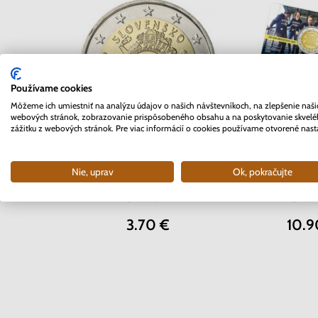
Používame cookies
Môžeme ich umiestniť na analýzu údajov o našich návštevníkoch, na zlepšenie naši
webových stránok, zobrazovanie prispôsobeného obsahu a na poskytovanie skvel
zážitku z webových stránok. Pre viac informácií o cookies používame otvorené nast
2 EURO Belgi
2 EURO Slovensko 2012 -
Univerzita 
Nie, uprav
Ok, pokračujte
10. rokov Euro meny
coinc
Skladom
Skla
3.70 €
10.9