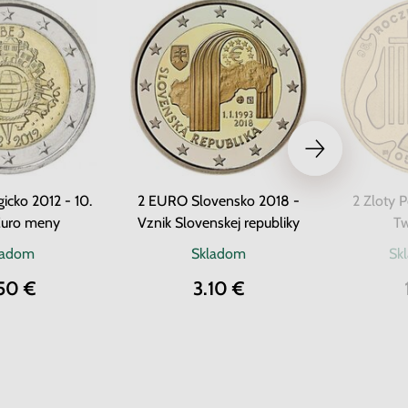
icko 2012 - 10.
2 EURO Slovensko 2018 -
2 Zloty 
Euro meny
Vznik Slovenskej republiky
Tw
ladom
Skladom
Sk
50 €
3.10 €