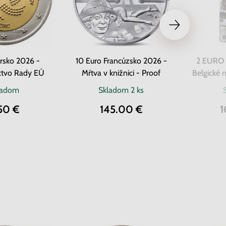
rsko 2026 -
10 Euro Francúzsko 2026 -
2 EURO 
ctvo Rady EÚ
Mŕtva v knižnici - Proof
Belgické 
ladom
Skladom
2 ks
50 €
145.00 €
1