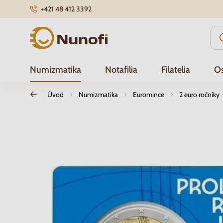
+421 48 412 3392
Nunofi.sk
Numizmatika
Notafilia
Filatelia
Os
Úvod
Numizmatika
Euromince
2 euro ročníky