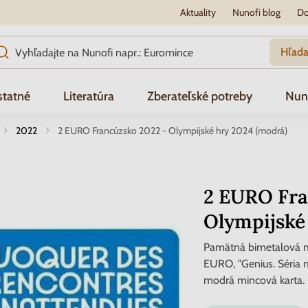
Aktuality
Nunofi blog
Do
Hľada
tatné
Literatúra
Zberateľské potreby
Nun
2022
2 EURO Francúzsko 2022 - Olympijské hry 2024 (modrá)
2 EURO Fra
Olympijské
Pamätná bimetalová m
EURO, "Genius. Séria mi
modrá mincová karta.