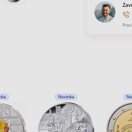
Zav
Prac
nka
Novinka
No