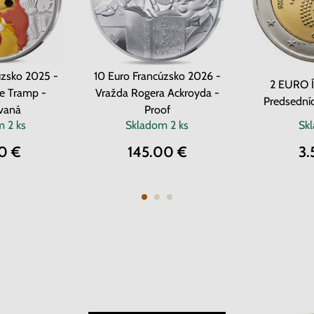
úzsko 2025 -
10 Euro Francúzsko 2026 -
2 EURO Í
e Tramp -
Vražda Rogera Ackroyda -
Predsední
vaná
Proof
om
2 ks
Skladom
2 ks
Sk
0 €
145.00 €
3.