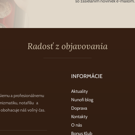
so zasielaním noviniek e-mailom.
Radosť z objavovania
INFORMÁCIE
Aktuality
šiemu a profesionálnemu
Nunofi blog
zmatiku, notafíliu a
Doprava
a obohacuje náš voľný čas.
Kontakty
O nás
Bonus Klub