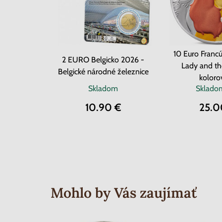
10 Euro Franc
2 EURO Belgicko 2026 -
Lady and th
Belgické národné železnice
koloro
Skladom
Sklad
10.90 €
25.0
Mohlo by Vás zaujímať