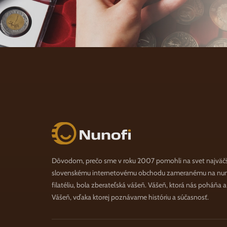
Nunofi.sk
Dôvodom, prečo sme v roku 2007 pomohli na svet najväč
slovenskému internetovému obchodu zameranému na numi
filatéliu, bola zberateľská vášeň. Vášeň, ktorá nás poháňa 
Vášeň, vďaka ktorej poznávame históriu a súčasnosť.