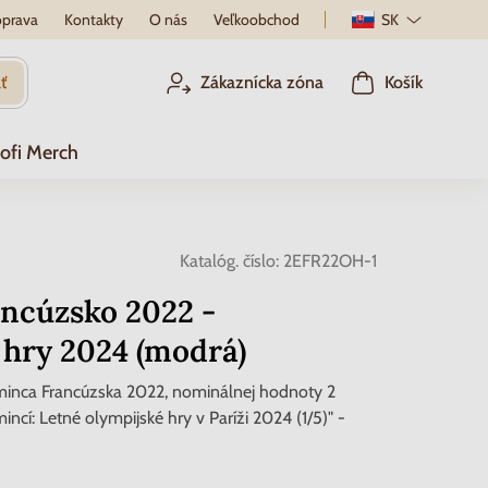
prava
Kontakty
O nás
Veľkoobchod
SK
ť
Zákaznícka zóna
Košík
ofi Merch
Katalóg. číslo:
2EFR22OH-1
ncúzsko 2022 -
 hry 2024 (modrá)
inca Francúzska 2022, nominálnej hodnoty 2
ncí: Letné olympijské hry v Paríži 2024 (1/5)" -