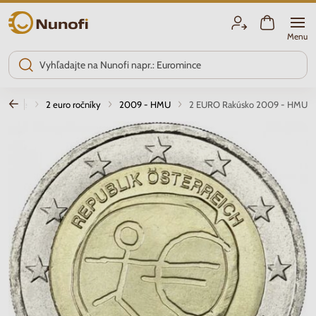
Nunofi.sk
Menu
omince
2 euro ročníky
2009 - HMU
2 EURO Rakúsko 2009 - HMU