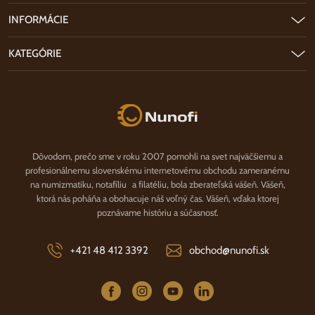
INFORMÁCIE
KATEGÓRIE
Nunofi.sk
Dôvodom, prečo sme v roku 2007 pomohli na svet najväčšiemu a
profesionálnemu slovenskému internetovému obchodu zameranému
na numizmatiku, notafíliu a filatéliu, bola zberateľská vášeň. Vášeň,
ktorá nás poháňa a obohacuje náš voľný čas. Vášeň, vďaka ktorej
poznávame históriu a súčasnosť.
+421 48 412 3392
obchod@nunofi.sk