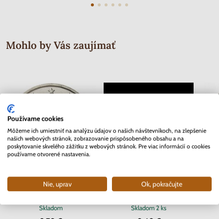
Mohlo by Vás zaujímať
Používame cookies
Môžeme ich umiestniť na analýzu údajov o našich návštevníkoch, na zlepšenie
našich webových stránok, zobrazovanie prispôsobeného obsahu a na
poskytovanie skvelého zážitku z webových stránok. Pre viac informácií o cookies
používame otvorené nastavenia.
Nie, uprav
Ok, pokračujte
2 EURO Slovensko 2012 - 10.
Séria známok Protektorát Čechy a
2 EURO
rokov Euro meny
Morava 1942 - Červený kríž
Skladom
Skladom
2 ks