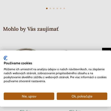
Mohlo by Vás zaujímať
Používame cookies
Môžeme ich umiestniť na analýzu údajov o našich návštevníkoch, na zlepšenie
našich webových stránok, zobrazovanie prispôsobeného obsahu a na
poskytovanie skvelého zážitku z webových stránok. Pre viac informácií o cookies
používame otvorené nastavenia.
Nie, uprav
Ok, pokračujte
2 EURO Slovensko 2012 - 10.
2 EURO Belgicko 2017 -
Séria 
rokov Euro meny
Univerzita v Gente - coincard
Mor