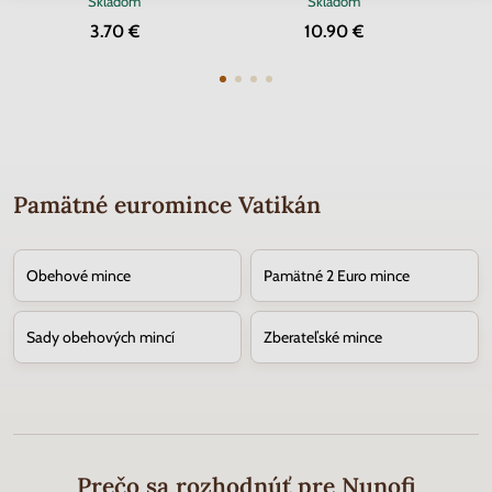
Skladom
Skladom
3.70 €
10.90 €
Pamätné euromince Vatikán
Obehové mince
Pamätné 2 Euro mince
Sady obehových mincí
Zberateľské mince
Prečo sa rozhodnúť pre Nunofi