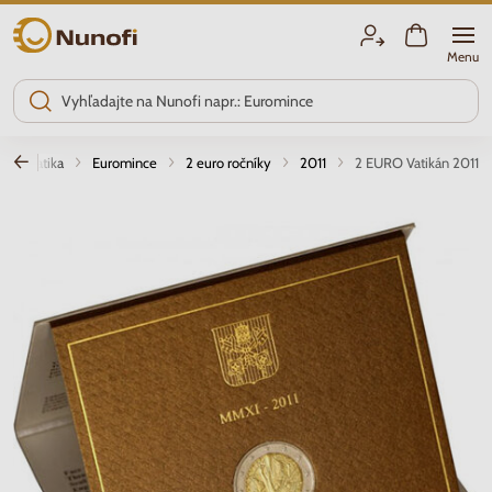
Nunofi.sk
Menu
mizmatika
Euromince
2 euro ročníky
2011
2 EURO Vatikán 2011