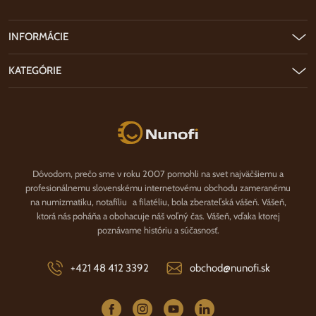
INFORMÁCIE
KATEGÓRIE
Nunofi.sk
Dôvodom, prečo sme v roku 2007 pomohli na svet najväčšiemu a
profesionálnemu slovenskému internetovému obchodu zameranému
na numizmatiku, notafíliu a filatéliu, bola zberateľská vášeň. Vášeň,
ktorá nás poháňa a obohacuje náš voľný čas. Vášeň, vďaka ktorej
poznávame históriu a súčasnosť.
+421 48 412 3392
obchod@nunofi.sk