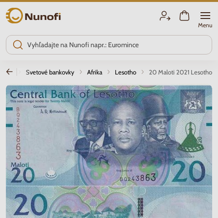
Nunofi.sk
Menu
afilia
Svetové bankovky
Afrika
Lesotho
20 Maloti 2021 Lesotho