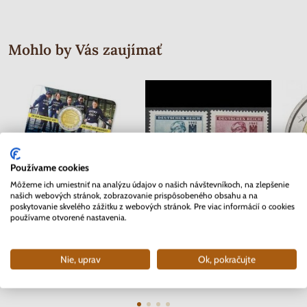
Mohlo by Vás zaujímať
Používame cookies
Môžeme ich umiestniť na analýzu údajov o našich návštevníkoch, na zlepšenie
našich webových stránok, zobrazovanie prispôsobeného obsahu a na
poskytovanie skvelého zážitku z webových stránok. Pre viac informácií o cookies
používame otvorené nastavenia.
2 EURO Belgicko 2017 -
Séria známok Protektorát Čechy a
2 EURO
Univerzita v Gente - coincard
Morava 1942 - Červený kríž
Skladom
Skladom
2 ks
Nie, uprav
Ok, pokračujte
10.90 €
0.40 €