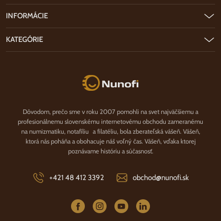
INFORMÁCIE
KATEGÓRIE
Nunofi.sk
Dôvodom, prečo sme v roku 2007 pomohli na svet najväčšiemu a
profesionálnemu slovenskému internetovému obchodu zameranému
na numizmatiku, notafíliu a filatéliu, bola zberateľská vášeň. Vášeň,
ktorá nás poháňa a obohacuje náš voľný čas. Vášeň, vďaka ktorej
poznávame históriu a súčasnosť.
+421 48 412 3392
obchod@nunofi.sk