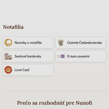
Notafilia
Novinky z notafílie
Územie Československa
Svetové bankovky
0 euro souvenir
Love Card
Prečo sa rozhodnúť pre Nunofi