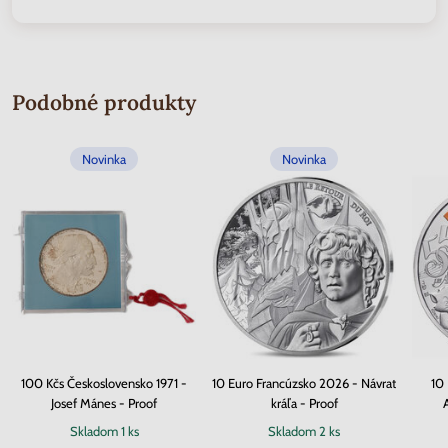
Podobné produkty
Novinka
Novinka
100 Kčs Československo 1971 -
10 Euro Francúzsko 2026 - Návrat
10
Josef Mánes - Proof
kráľa - Proof
A
Skladom
1 ks
Skladom
2 ks