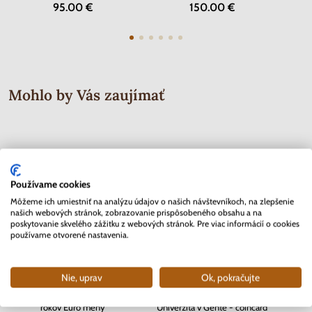
95.00 €
150.00 €
Mohlo by Vás zaujímať
Používame cookies
Môžeme ich umiestniť na analýzu údajov o našich návštevníkoch, na zlepšenie
našich webových stránok, zobrazovanie prispôsobeného obsahu a na
poskytovanie skvelého zážitku z webových stránok. Pre viac informácií o cookies
používame otvorené nastavenia.
Nie, uprav
Ok, pokračujte
2 EURO Slovensko 2012 - 10.
2 EURO Belgicko 2017 -
2 EURO
rokov Euro meny
Univerzita v Gente - coincard