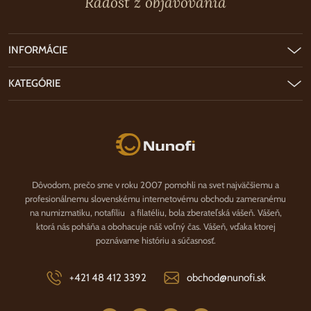
Radosť z objavovania
INFORMÁCIE
KATEGÓRIE
Nunofi.sk
Dôvodom, prečo sme v roku 2007 pomohli na svet najväčšiemu a
profesionálnemu slovenskému internetovému obchodu zameranému
na numizmatiku, notafíliu a filatéliu, bola zberateľská vášeň. Vášeň,
ktorá nás poháňa a obohacuje náš voľný čas. Vášeň, vďaka ktorej
poznávame históriu a súčasnosť.
+421 48 412 3392
obchod@nunofi.sk