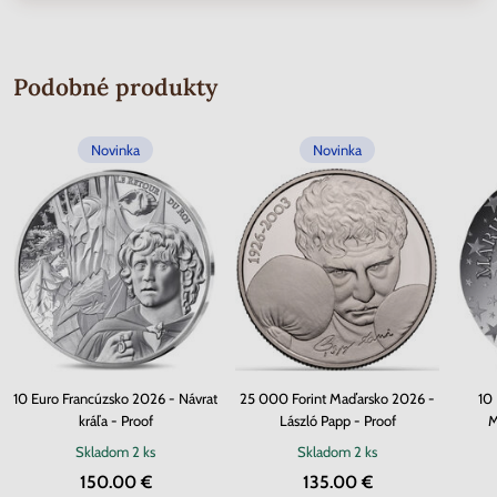
Podobné produkty
Novinka
Novinka
10 Euro Francúzsko 2026 - Návrat
25 000 Forint Maďarsko 2026 -
10
kráľa - Proof
László Papp - Proof
M
Skladom
2 ks
Skladom
2 ks
150.00 €
135.00 €