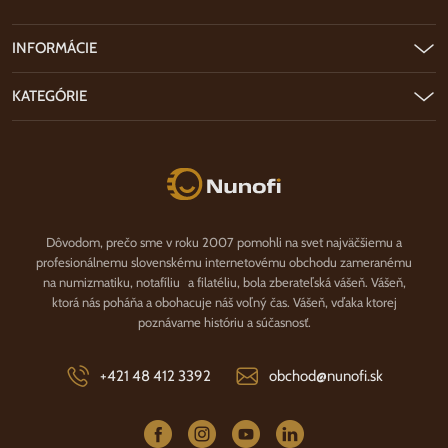
INFORMÁCIE
KATEGÓRIE
Nunofi.sk
Dôvodom, prečo sme v roku 2007 pomohli na svet najväčšiemu a
profesionálnemu slovenskému internetovému obchodu zameranému
na numizmatiku, notafíliu a filatéliu, bola zberateľská vášeň. Vášeň,
ktorá nás poháňa a obohacuje náš voľný čas. Vášeň, vďaka ktorej
poznávame históriu a súčasnosť.
+421 48 412 3392
obchod@nunofi.sk