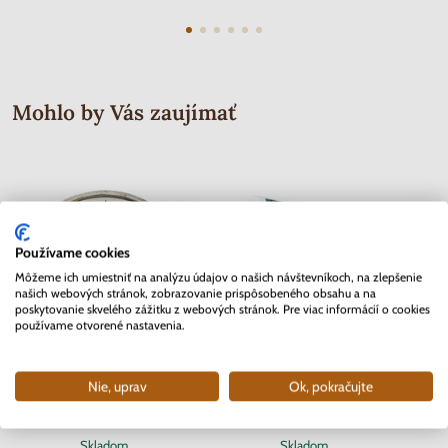
Mohlo by Vás zaujímať
Používame cookies
Môžeme ich umiestniť na analýzu údajov o našich návštevníkoch, na zlepšenie
našich webových stránok, zobrazovanie prispôsobeného obsahu a na
poskytovanie skvelého zážitku z webových stránok. Pre viac informácií o cookies
používame otvorené nastavenia.
Nie, uprav
Ok, pokračujte
2 EURO Slovensko 2012 - 10.
2 EURO Belgicko 2017 -
2 EURO
rokov Euro meny
Univerzita v Gente - coincard
Skladom
Skladom