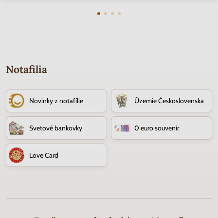
Notafilia
Novinky z notafílie
Územie Československa
Svetové bankovky
0 euro souvenir
Love Card