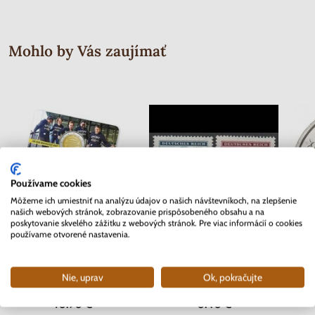
Mohlo by Vás zaujímať
Používame cookies
Môžeme ich umiestniť na analýzu údajov o našich návštevníkoch, na zlepšenie
našich webových stránok, zobrazovanie prispôsobeného obsahu a na
poskytovanie skvelého zážitku z webových stránok. Pre viac informácií o cookies
používame otvorené nastavenia.
2 EURO Belgicko 2017 -
Séria známok Protektorát Čechy a
2 EURO
Univerzita v Gente - coincard
Morava 1942 - Červený kríž
Nie, uprav
Ok, pokračujte
Skladom
Skladom
2 ks
10.90 €
0.40 €