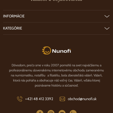
INFORMÁCIE
KATEGÓRIE
Nunofi.sk
Dôvodom, prečo sme v roku 2007 pomohli na svet najväčšiemu a
profesionálnemu slovenskému internetovému obchodu zameranému
na numizmatiku, notafíliu a filatéliu, bola zberateľská vášeň. Vášeň,
ktorá nás poháňa a obohacuje náš voľný čas. Vášeň, vďaka ktorej
poznávame históriu a súčasnosť.
+421 48 412 3392
obchod@nunofi.sk