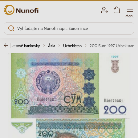
Nunofi.sk
Menu
a
Svetové bankovky
Ázia
Uzbekistan
200 Sum 1997 Uzbekistan