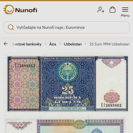
Nunofi.sk
Menu
lia
Svetové bankovky
Ázia
Uzbekistan
25 Sum 1994 Uzbekistan