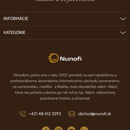
INFORMÁCIE
KATEGÓRIE
Nunofi.sk
Dôvodom, prečo sme v roku 2007 pomohli na svet najväčšiemu a
profesionálnemu slovenskému internetovému obchodu zameranému
na numizmatiku, notafíliu a filatéliu, bola zberateľská vášeň. Vášeň,
ktorá nás poháňa a obohacuje náš voľný čas. Vášeň, vďaka ktorej
poznávame históriu a súčasnosť.
+421 48 412 3392
obchod@nunofi.sk