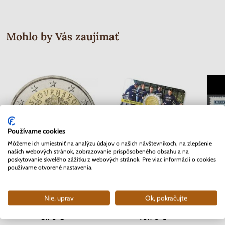
Mohlo by Vás zaujímať
Používame cookies
Môžeme ich umiestniť na analýzu údajov o našich návštevníkoch, na zlepšenie
našich webových stránok, zobrazovanie prispôsobeného obsahu a na
poskytovanie skvelého zážitku z webových stránok. Pre viac informácií o cookies
používame otvorené nastavenia.
2 EURO Slovensko 2012 - 10.
2 EURO Belgicko 2017 -
Séria 
rokov Euro meny
Univerzita v Gente - coincard
Mor
Nie, uprav
Ok, pokračujte
Skladom
Skladom
3.70 €
10.90 €