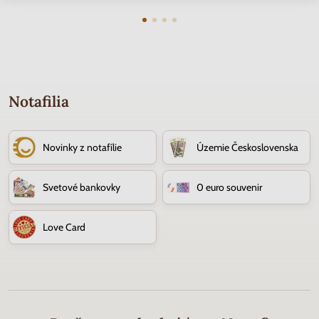
Notafilia
Novinky z notafílie
Územie Československa
Svetové bankovky
0 euro souvenir
Love Card