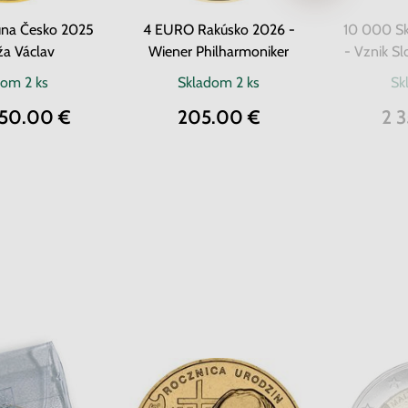
una Česko 2025
4 EURO Rakúsko 2026 -
10 000 S
ža Václav
Wiener Philharmoniker
- Vznik Sl
dom
2 ks
Skladom
2 ks
Sk
650.00 €
205.00 €
2 