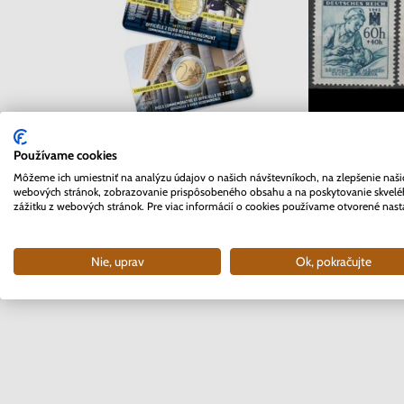
2 EURO Belgicko 2017 -
Séria známok 
Používame cookies
Univerzita v Gente -
Čechy a Mor
Môžeme ich umiestniť na analýzu údajov o našich návštevníkoch, na zlepšenie naši
coincard
Červený
webových stránok, zobrazovanie prispôsobeného obsahu a na poskytovanie skvel
Skladom
Sklad
zážitku z webových stránok. Pre viac informácií o cookies používame otvorené nast
10.90 €
0.4
Nie, uprav
Ok, pokračujte