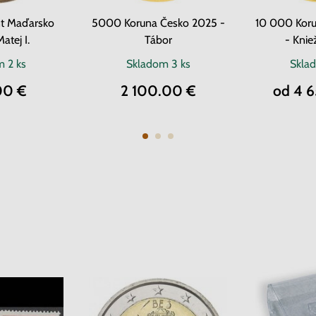
t Maďarsko
5000 Koruna Česko 2025 -
10 000 Kor
atej I.
Tábor
- Knie
om
2 ks
Skladom
3 ks
Skla
00 €
2 100.00 €
od 4 