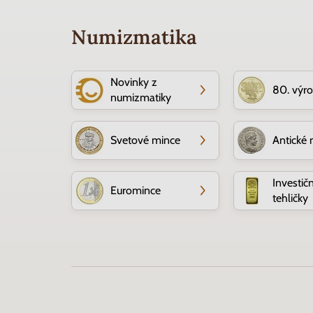
Numizmatika
Novinky z
80. výr
numizmatiky
Svetové mince
Antické 
Investič
Euromince
tehličky