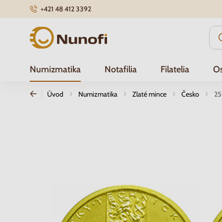
+421 48 412 3392
Nunofi.sk
Numizmatika
Notafilia
Filatelia
Os
Úvod
Numizmatika
Zlaté mince
Česko
25