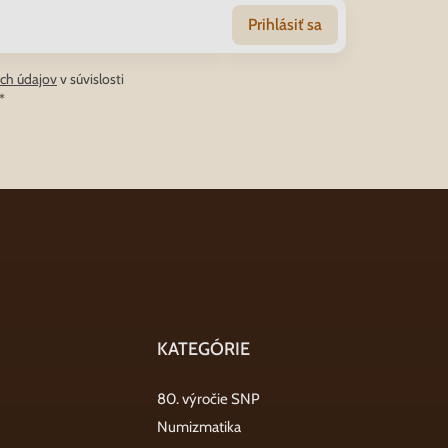
Prihlásiť sa
ch údajov
v súvislosti
*
KATEGÓRIE
80. výročie SNP
Numizmatika