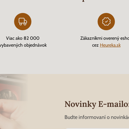
Viac ako 82 000
Zákazníkmi overený esh
vybavených objednávok
cez
Heureka.sk
Novinky E-mail
Budte informovaní o novinká