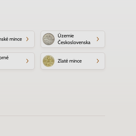
Územie
nské mince
Československa
orné
Zlaté mince