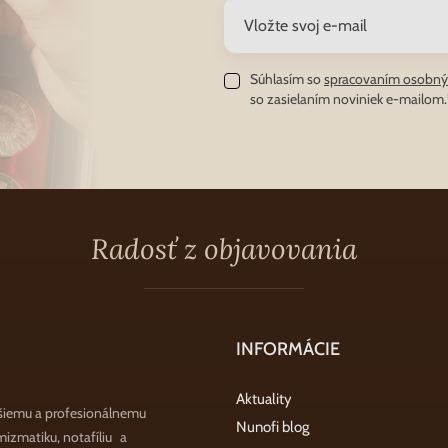
Súhlasím so
spracovaním osobný
so zasielaním noviniek e-mailom.
Radosť z objavovania
INFORMÁCIE
Aktuality
šiemu a profesionálnemu
Nunofi blog
zmatiku, notafíliu a