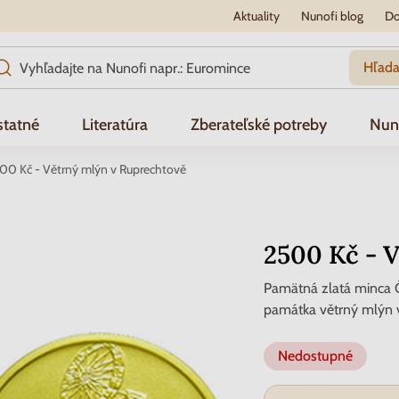
Aktuality
Nunofi blog
Do
Hľada
tatné
Literatúra
Zberateľské potreby
Nun
00 Kč - Větrný mlýn v Ruprechtově
2500 Kč - 
Pamätná zlatá minca Č
památka větrný mlýn 
Nedostupné