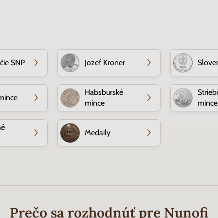
očie SNP
Jozef Kroner
Slove
Habsburské
Strieb
mince
mince
mince
né
Medaily
Prečo sa rozhodnúť pre Nunofi