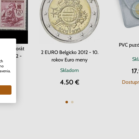
PVC puzd
Protektorát
2 EURO Belgicko 2012 - 10.
ava 1942 -
Sk
rokov Euro meny
ch
 kríž
ého
17
om
2 ks
Skladom
avenia.
0 €
4.50 €
Dostupn