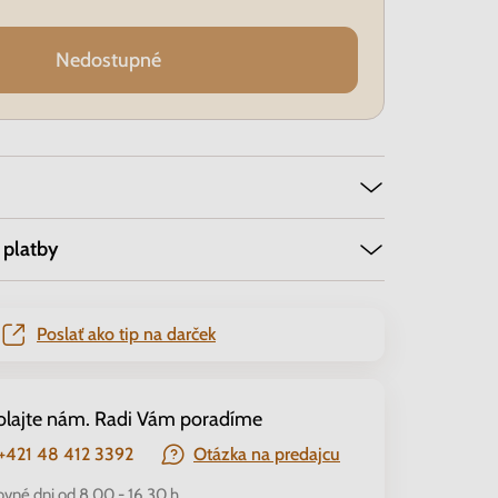
Nedostupné
 platby
Poslať ako tip na darček
olajte nám. Radi Vám poradíme
+421 48 412 3392
Otázka na predajcu
ovné dni od 8.00 - 16.30 h