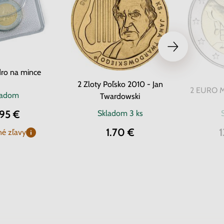
ro na mince
2 Zloty Poľsko 2010 - Jan
2 EURO Ma
ladom
Twardowski
.95 €
Skladom
3 ks
1.70 €
1
é zľavy