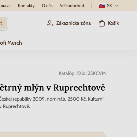
prava
Kontakty
O nás
Veľkoobchod
SK
ť
Zákaznícka zóna
Košík
ofi Merch
Katalóg. číslo:
25KCVM
Větrný mlýn v Ruprechtově
eskej republiky 2009, nominálu 2500 Kč, Kulturní
v Ruprechtově.