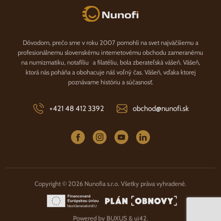
Nunofi.sk
Dôvodom, prečo sme v roku 2007 pomohli na svet najväčšiemu a
profesionálnemu slovenskému internetovému obchodu zameranému
na numizmatiku, notafíliu a filatéliu, bola zberateľská vášeň. Vášeň,
ktorá nás poháňa a obohacuje náš voľný čas. Vášeň, vďaka ktorej
poznávame históriu a súčasnosť.
+421 48 412 3392
obchod@nunofi.sk
Copyright © 2026 Nunofia s.r.o. Všetky práva vyhradené.
Powered by
BUXUS
&
ui42
.