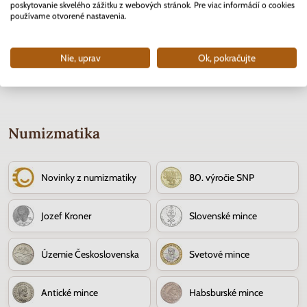
poskytovanie skvelého zážitku z webových stránok. Pre viac informácií o cookies
Skladom
Skladom
2 ks
používame otvorené nastavenia.
3.70 €
0.40 €
Nie, uprav
Ok, pokračujte
Numizmatika
Novinky z numizmatiky
80. výročie SNP
Jozef Kroner
Slovenské mince
Územie Československa
Svetové mince
Antické mince
Habsburské mince