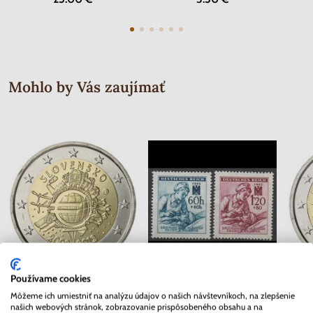
Mohlo by Vás zaujímať
Používame cookies
2 EURO Slovensko 2012 - 10.
Séria známok Protektorát Čechy a
2 EURO
Môžeme ich umiestniť na analýzu údajov o našich návštevníkoch, na zlepšenie
rokov Euro meny
Morava 1942 - Červený kríž
našich webových stránok, zobrazovanie prispôsobeného obsahu a na