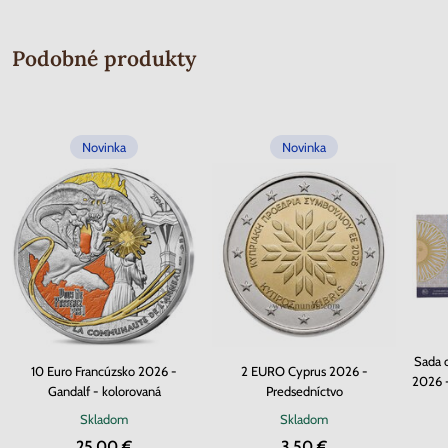
Podobné produkty
Novinka
Novinka
Sada 
10 Euro Francúzsko 2026 -
2 EURO Cyprus 2026 -
2026 -
Gandalf - kolorovaná
Predsedníctvo
Skladom
Skladom
25.00 €
3.50 €