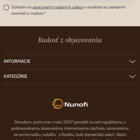
Súhlasím so
spracovaním osobných údajov
v súvislosti so zasielaním
noviniek e-mailom.*
Radosť z objavovania
INFORMÁCIE
KATEGÓRIE
Nunofi.sk
Dôvodom, prečo sme v roku 2007 pomohli na svet najväčšiemu a
profesionálnemu slovenskému internetovému obchodu zameranému
na numizmatiku, notafíliu a filatéliu, bola zberateľská vášeň. Vášeň,