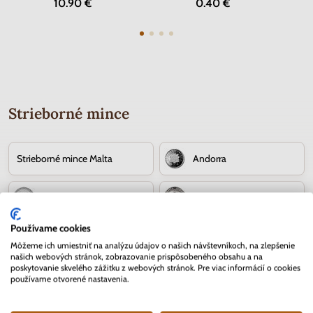
10.90 €
0.40 €
Strieborné mince
Strieborné mince Malta
Andorra
Austrália
Bielorusko
Používame cookies
Belgicko
Benin
Môžeme ich umiestniť na analýzu údajov o našich návštevníkoch, na zlepšenie
našich webových stránok, zobrazovanie prispôsobeného obsahu a na
poskytovanie skvelého zážitku z webových stránok. Pre viac informácií o cookies
Cookove ostrovy
Česko
používame otvorené nastavenia.