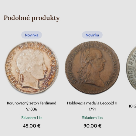
Podobné produkty
Novinka
Novinka
Korunovačný žetón Ferdinand
Holdovacia medaila Leopold II.
10 G
V.1836
1791
Skladom
1 ks
Skladom
1 ks
45.00 €
90.00 €