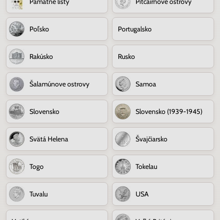
Pamätné listy
Pitcairnove ostrovy
Poľsko
Portugalsko
Rakúsko
Rusko
Šalamúnove ostrovy
Samoa
Slovensko
Slovensko (1939-1945)
Svätá Helena
Švajčiarsko
Togo
Tokelau
Tuvalu
USA