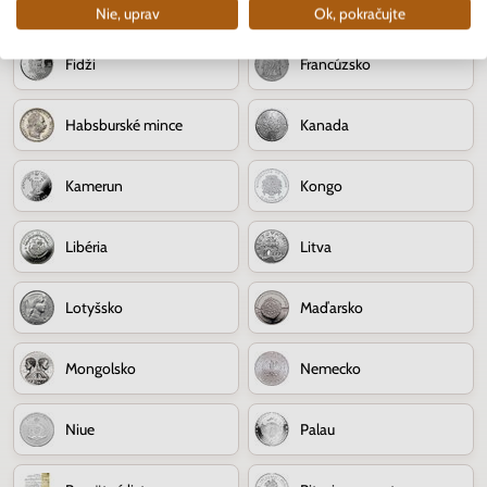
Československo
Čína
Nie, uprav
Ok, pokračujte
Fidži
Francúzsko
Habsburské mince
Kanada
Kamerun
Kongo
Libéria
Litva
Lotyšsko
Maďarsko
Mongolsko
Nemecko
Niue
Palau