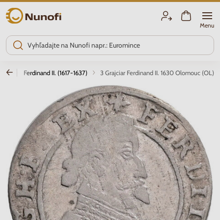
Nunofi.sk
Menu
ince
Ferdinand II. (1617-1637)
3 Grajciar Ferdinand II. 1630 Olomouc (OL)