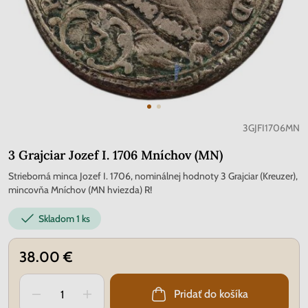
3GJFI1706MN
3 Grajciar Jozef I. 1706 Mníchov (MN)
Strieborná minca Jozef I. 1706, nominálnej hodnoty 3 Grajciar (Kreuzer),
mincovňa Mníchov (MN hviezda) R!
Skladom
1 ks
38.00 €
Pridať do košíka