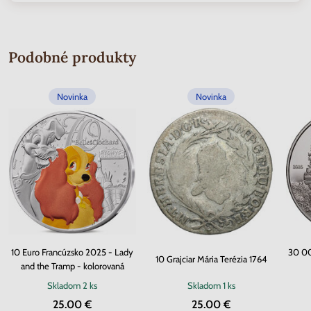
Podobné produkty
Novinka
Novinka
10 Euro Francúzsko 2025 - Lady
30 00
10 Grajciar Mária Terézia 1764
and the Tramp - kolorovaná
Skladom
2 ks
Skladom
1 ks
25.00 €
25.00 €