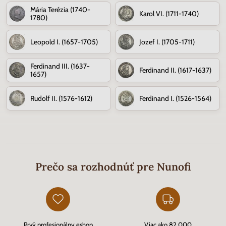
Mária Terézia (1740-
Karol VI. (1711-1740)
1780)
Leopold I. (1657-1705)
Jozef I. (1705-1711)
Ferdinand III. (1637-
Ferdinand II. (1617-1637)
1657)
Rudolf II. (1576-1612)
Ferdinand I. (1526-1564)
Prečo sa rozhodnúť pre Nunofi
Prvý profesionálny eshop
Viac ako 82 000