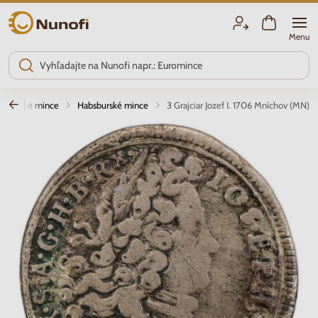
Nunofi.sk
Menu
rieborné mince
Habsburské mince
3 Grajciar Jozef I. 1706 Mníchov (MN)