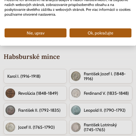
Skladom
Skladom
2 ks
našich webových stránok, zobrazovanie prispôsobeného obsahu a na
3.70 €
0.40 €
poskytovanie skvelého zážitku z webových stránok. Pre viac informácií o cookies
používame otvorené nastavenia.
Nie, uprav
Ok, pokračujte
Habsburské mince
František Jozef I. (1848-
Karol I. (1916-1918)
1916)
Revolúcia (1848-1849)
Ferdinand V. (1835-1848)
František II. (1792-1835)
Leopold II. (1790-1792)
František Lotrinský
Jozef II. (1765-1790)
(1745-1765)