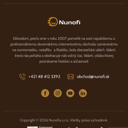
Nunofi.sk
Dôvodom, prečo sme v roku 2007 pomohli na svet najväčšiemu a
profesionálnemu slovenskému internetovému obchodu zameranému
na numizmatiku, notafíliu a filatéliu, bola zberateľská vášeň. Vášeň,
ktorá nás poháňa a obohacuje náš voľný čas. Vášeň, vďaka ktorej
poznávame históriu a súčasnosť.
+421 48 412 3392
obchod@nunofi.sk
Copyright © 2026 Nunofia s.r.o. Všetky práva vyhradené.