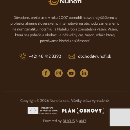
Dôvodom, prečo sme v roku 2007 pomohli na svet najväčšiemu a
profesionálnemu slovenskému internetovému obchodu zameranému
na numizmatiku, notafíliu a filatéliu, bola zberateľská vášeň. Vášeň,
ktorá nás poháňa a obohacuje náš voľný čas. Vášeň, vďaka ktorej
poznávame históriu a súčasnosť.
+421 48 412 3392
obchod@nunofi.sk
Copyright © 2026 Nunofia s.r.o. Všetky práva vyhradené.
Powered by
BUXUS
&
ui42
.