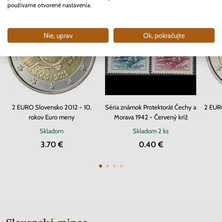
používame otvorené nastavenia.
Nie, uprav
Ok, pokračujte
2 EURO Slovensko 2012 - 10.
Séria známok Protektorát Čechy a
2 EURO
rokov Euro meny
Morava 1942 - Červený kríž
Skladom
Skladom
2 ks
3.70 €
0.40 €