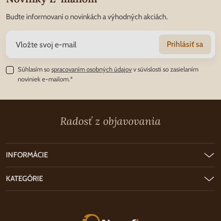
Budte informovaní o novinkách a výhodných akciách.
Prihlásiť sa
Súhlasím so
spracovaním osobných údajov
v súvislosti so zasielaním
noviniek e-mailom.*
Radosť z objavovania
INFORMÁCIE
KATEGÓRIE
Nunofi.sk