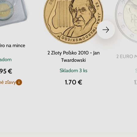
ro na mince
2 Zloty Poľsko 2010 - Jan
2 EURO Ma
ladom
Twardowski
.95 €
Skladom
3 ks
1.70 €
1
é zľavy