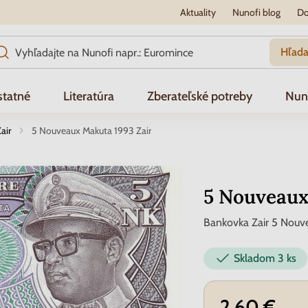
Aktuality
Nunofi blog
Do
Hľada
tatné
Literatúra
Zberateľské potreby
Nun
air
5 Nouveaux Makuta 1993 Zair
5 Nouveaux
Bankovka Zair 5 Nou
Skladom
3 ks
2.60 €