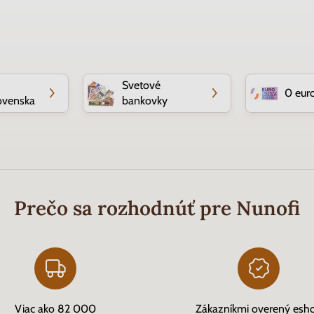
Svetové
0 eur
ovenska
bankovky
Prečo sa rozhodnúť pre Nunofi
Viac ako 82 000
Zákazníkmi overený esh