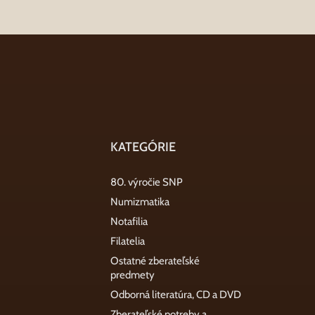
KATEGÓRIE
80. výročie SNP
Numizmatika
Notafilia
Filatelia
Ostatné zberateľské
predmety
Odborná literatúra, CD a DVD
Zberateľské potreby a