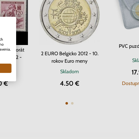
ch
ého
PVC puzd
avenia.
Protektorát
2 EURO Belgicko 2012 - 10.
ava 1942 -
Sk
rokov Euro meny
 kríž
17
om
2 ks
Skladom
0 €
4.50 €
Dostupn