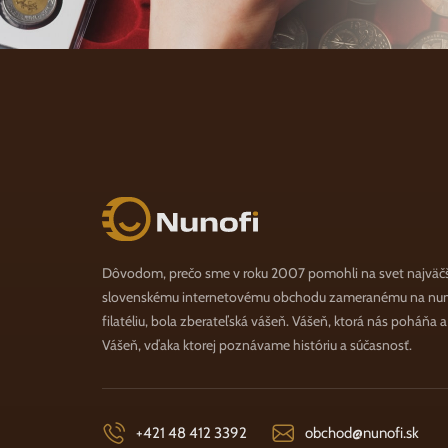
Nunofi.sk
Dôvodom, prečo sme v roku 2007 pomohli na svet najväč
slovenskému internetovému obchodu zameranému na numi
filatéliu, bola zberateľská vášeň. Vášeň, ktorá nás poháňa 
Vášeň, vďaka ktorej poznávame históriu a súčasnosť.
+421 48 412 3392
obchod@nunofi.sk