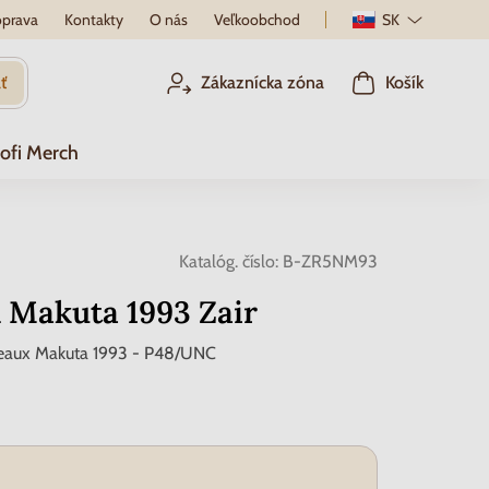
prava
Kontakty
O nás
Veľkoobchod
SK
ť
Zákaznícka zóna
Košík
ofi Merch
Katalóg. číslo:
B-ZR5NM93
 Makuta 1993 Zair
veaux Makuta 1993 - P48/UNC