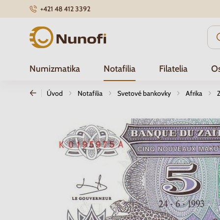
+421 48 412 3392
Nunofi.sk
Numizmatika
Notafilia
Filatelia
Os
Úvod
Notafilia
Svetové bankovky
Afrika
Z