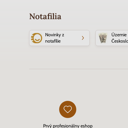
Notafilia
Novinky z
Územie
notafílie
Českosl
Prvý profesionálny eshop