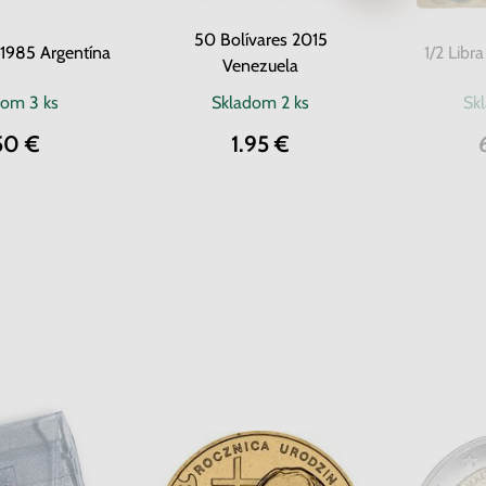
50 Bolívares 2015
 1985 Argentína
1/2 Libr
Venezuela
dom
3 ks
Skladom
2 ks
Sk
50 €
1.95 €