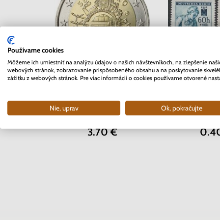
Používame cookies
Môžeme ich umiestniť na analýzu údajov o našich návštevníkoch, na zlepšenie naši
webových stránok, zobrazovanie prispôsobeného obsahu a na poskytovanie skvel
zážitku z webových stránok. Pre viac informácií o cookies používame otvorené nast
Séria známok 
2 EURO Slovensko 2012 -
Čechy a Mor
10. rokov Euro meny
Červený
Nie, uprav
Ok, pokračujte
Skladom
Sklad
3.70 €
0.4