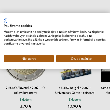
Mohlo by Vás zaujímať
Používame cookies
Môžeme ich umiestniť na analýzu údajov o našich návštevníkoch, na zlepšenie
našich webových stránok, zobrazovanie prispôsobeného obsahu a na
poskytovanie skvelého zážitku z webových stránok. Pre viac informácií o cookies
používame otvorené nastavenia.
Nie, uprav
Ok, pokračujte
2 EURO Slovensko 2012 - 10.
2 EURO Belgicko 2017 -
Séria 
rokov Euro meny
Univerzita v Gente - coincard
Mor
Skladom
Skladom
3.70 €
10.90 €