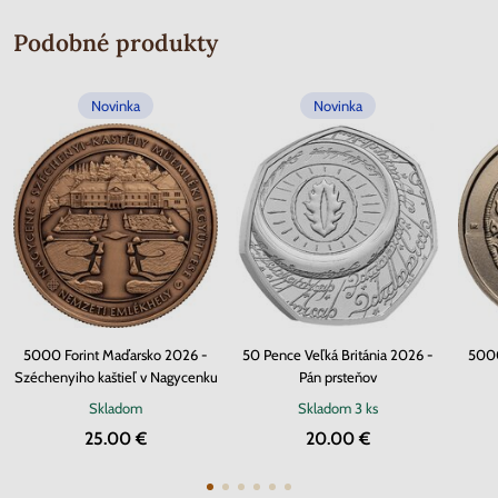
Podobné produkty
Novinka
Novinka
5000 Forint Maďarsko 2026 -
50 Pence Veľká Británia 2026 -
5000
Széchenyiho kaštieľ v Nagycenku
Pán prsteňov
Skladom
Skladom
3 ks
25.00 €
20.00 €