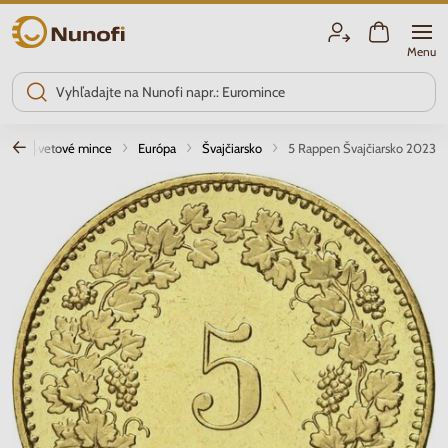
Nunofi.sk
Menu
a
Svetové mince
Európa
Švajčiarsko
5 Rappen Švajčiarsko 2023