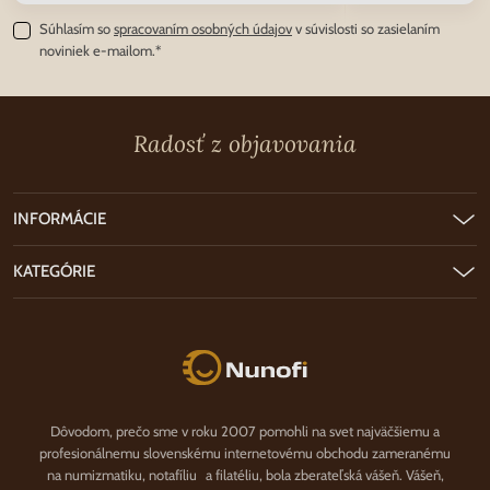
Súhlasím so
spracovaním osobných údajov
v súvislosti so zasielaním
noviniek e-mailom.*
Radosť z objavovania
INFORMÁCIE
KATEGÓRIE
Nunofi.sk
Dôvodom, prečo sme v roku 2007 pomohli na svet najväčšiemu a
profesionálnemu slovenskému internetovému obchodu zameranému
na numizmatiku, notafíliu a filatéliu, bola zberateľská vášeň. Vášeň,