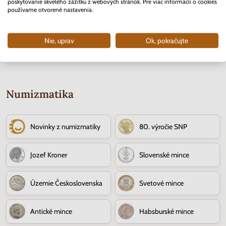
Skladom
Skladom
2 ks
poskytovanie skvelého zážitku z webových stránok. Pre viac informácií o cookies
používame otvorené nastavenia.
10.90 €
0.40 €
Nie, uprav
Ok, pokračujte
Numizmatika
Novinky z numizmatiky
80. výročie SNP
Jozef Kroner
Slovenské mince
Územie Československa
Svetové mince
Antické mince
Habsburské mince