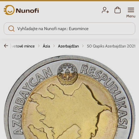
Nunofi.sk
Menu
a
Svetové mince
Ázia
Azerbajdžan
50 Qapiks Azerbajdžan 2021