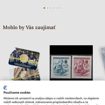
Mohlo by Vás zaujímať
Používame cookies
2 EURO Belgicko 2017 -
Séria známok Protektorát Čechy a
Môžeme ich umiestniť na analýzu údajov o našich návštevníkoch, na zlepšenie
Univerzita v Gente - coincard
Morava 1942 - Červený kríž
našich webových stránok, zobrazovanie prispôsobeného obsahu a na