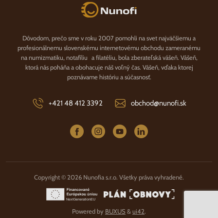
Nunofi.sk
Dôvodom, prečo sme v roku 2007 pomohli na svet najväčšiemu a
profesionálnemu slovenskému internetovému obchodu zameranému
na numizmatiku, notafíliu a filatéliu, bola zberateľská vášeň. Vášeň,
ktorá nás poháňa a obohacuje náš voľný čas. Vášeň, vďaka ktorej
poznávame históriu a súčasnosť.
+421 48 412 3392
obchod@nunofi.sk
Copyright © 2026 Nunofia s.r.o. Všetky práva vyhradené.
Powered by
BUXUS
&
ui42
.