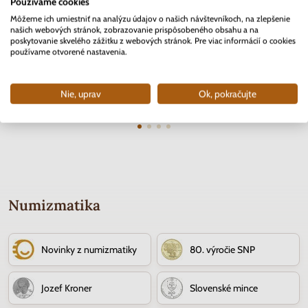
Používame cookies
Môžeme ich umiestniť na analýzu údajov o našich návštevníkoch, na zlepšenie
našich webových stránok, zobrazovanie prispôsobeného obsahu a na
poskytovanie skvelého zážitku z webových stránok. Pre viac informácií o cookies
2 EURO Slovensko 2012 - 10.
2 EURO Belgicko 2017 -
Séria 
používame otvorené nastavenia.
rokov Euro meny
Univerzita v Gente - coincard
Mor
Skladom
Skladom
Nie, uprav
Ok, pokračujte
3.70 €
10.90 €
Numizmatika
Novinky z numizmatiky
80. výročie SNP
Jozef Kroner
Slovenské mince