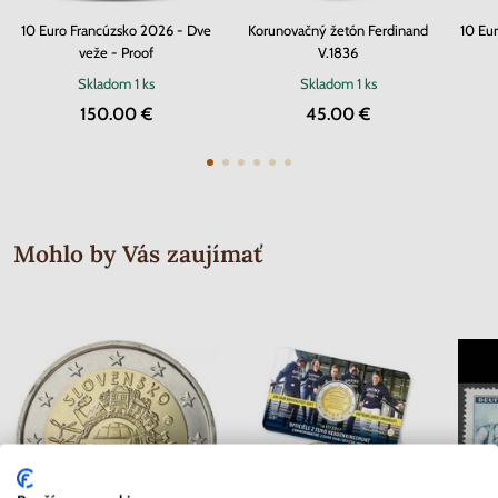
10 Euro Francúzsko 2026 - Dve
Korunovačný žetón Ferdinand
10 Eu
veže - Proof
V.1836
Skladom
1 ks
Skladom
1 ks
150.00 €
45.00 €
Mohlo by Vás zaujímať