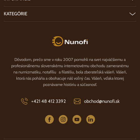
KATEGÓRIE
Nunofi.sk
Dôvodom, prečo sme v roku 2007 pomohli na svet najväčšiemu a
profesionálnemu slovenskému internetovému obchodu zameranému
na numizmatiku, notafíliu a filatéliu, bola zberateľská vášeň. Vášeň,
ktorá nás poháňa a obohacuje náš voľný čas. Vášeň, vďaka ktorej
poznávame históriu a súčasnosť.
+421 48 412 3392
obchod@nunofi.sk