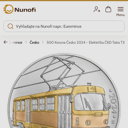
Nunofi.sk
Menu
rieborné mince
Česko
500 Koruna Česko 2024 - Električka ČKD Tatra T3