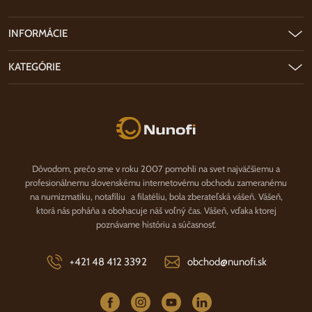
INFORMÁCIE
KATEGÓRIE
Nunofi.sk
Dôvodom, prečo sme v roku 2007 pomohli na svet najväčšiemu a
profesionálnemu slovenskému internetovému obchodu zameranému
na numizmatiku, notafíliu a filatéliu, bola zberateľská vášeň. Vášeň,
ktorá nás poháňa a obohacuje náš voľný čas. Vášeň, vďaka ktorej
poznávame históriu a súčasnosť.
+421 48 412 3392
obchod@nunofi.sk