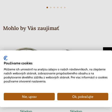
Mohlo by Vás zaujímať
Používame cookies
Môžeme ich umiestniť na analýzu údajov o našich návštevníkoch, na zlepšenie
našich webových stránok, zobrazovanie prispôsobeného obsahu a na
poskytovanie skvelého zážitku z webových stránok. Pre viac informácií o cookies
používame otvorené nastavenia.
Nie, uprav
Ok, pokračujte
2 EURO Slovensko 2012 - 10.
2 EURO Belgicko 2017 -
Séria 
rokov Euro meny
Univerzita v Gente - coincard
Mor
Skladom
Skladom