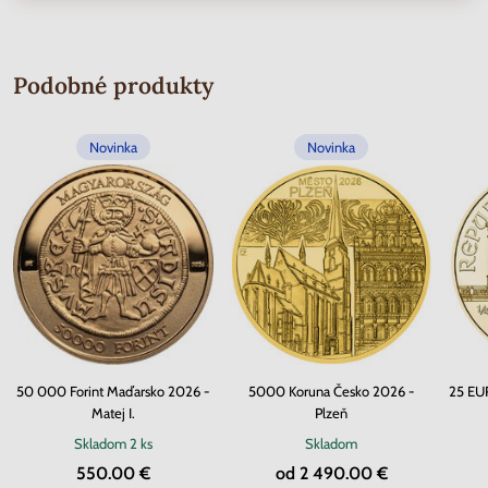
Podobné produkty
Novinka
Novinka
50 000 Forint Maďarsko 2026 -
5000 Koruna Česko 2026 -
25 EU
Matej I.
Plzeň
Skladom
2 ks
Skladom
550.00 €
od 2 490.00 €