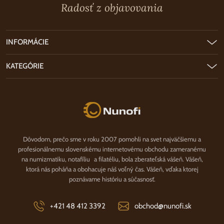
Radosť z objavovania
INFORMÁCIE
KATEGÓRIE
Nunofi.sk
Dôvodom, prečo sme v roku 2007 pomohli na svet najväčšiemu a
profesionálnemu slovenskému internetovému obchodu zameranému
na numizmatiku, notafíliu a filatéliu, bola zberateľská vášeň. Vášeň,
ktorá nás poháňa a obohacuje náš voľný čas. Vášeň, vďaka ktorej
poznávame históriu a súčasnosť.
+421 48 412 3392
obchod@nunofi.sk