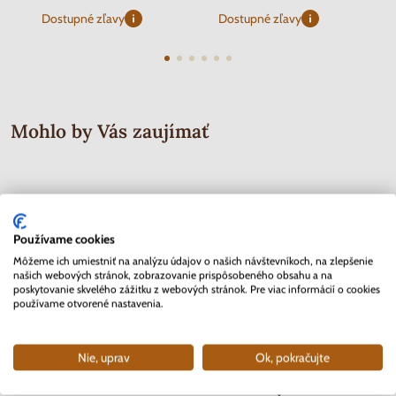
Dostupné zľavy
Dostupné zľavy
Mohlo by Vás zaujímať
Používame cookies
Môžeme ich umiestniť na analýzu údajov o našich návštevníkoch, na zlepšenie
našich webových stránok, zobrazovanie prispôsobeného obsahu a na
poskytovanie skvelého zážitku z webových stránok. Pre viac informácií o cookies
používame otvorené nastavenia.
Nie, uprav
Ok, pokračujte
2 EURO Belgicko 2017 -
Séria známok Protektorát Čechy a
2 EURO