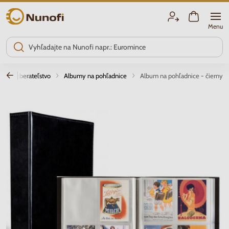
Nunofi.sk
Menu
tatné zberateľstvo
Albumy na pohľadnice
Album na pohľadnice - čierny