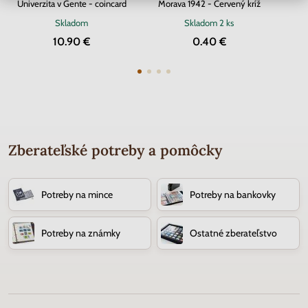
Univerzita v Gente - coincard
Morava 1942 - Červený kríž
Skladom
Skladom
2 ks
10.90 €
0.40 €
Zberateľské potreby a pomôcky
Potreby na mince
Potreby na bankovky
Potreby na známky
Ostatné zberateľstvo