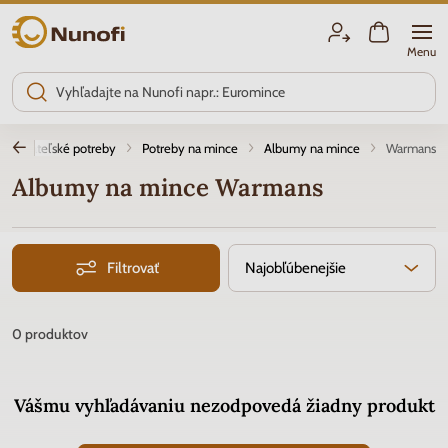
Nunofi.sk
Menu
Zberateľské potreby
Potreby na mince
Albumy na mince
Warmans
Albumy na mince Warmans
Filtrovať
Najobľúbenejšie
0
produktov
Vášmu vyhľadávaniu nezodpovedá žiadny produkt