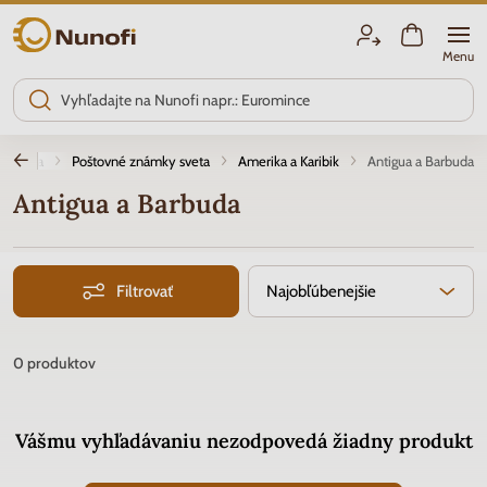
Nunofi.sk
Menu
Filatelia
Poštovné známky sveta
Amerika a Karibik
Antigua a Barbuda
Antigua a Barbuda
Filtrovať
Najobľúbenejšie
0
produktov
Vášmu vyhľadávaniu nezodpovedá žiadny produkt