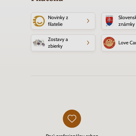
Novinky z
Slovens
filatelie
známky
Zostavy a
Love Ca
zbierky