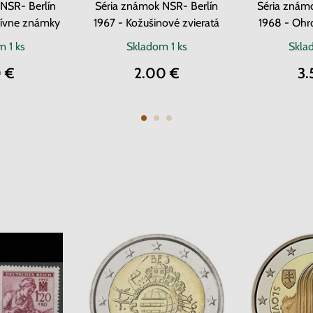
NSR- Berlín
Séria známok NSR- Berlín
Séria znám
tívne známky
1967 - Kožušinové zvieratá
1968 - Ohr
om
1 ks
Skladom
1 ks
Skl
0 €
2.00 €
3.