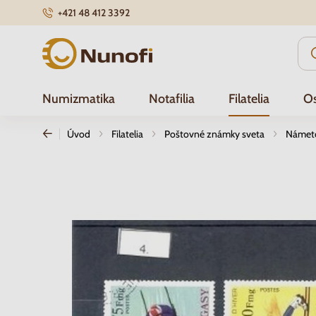
+421 48 412 3392
Nunofi.sk
Numizmatika
Notafilia
Filatelia
Os
Úvod
Filatelia
Poštovné známky sveta
Námetov