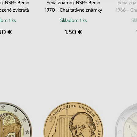
ok NSR- Berlín
Séria známok NSR- Berlín
Séria zn
ozené zvieratá
1970 - Charitatívne známky
1966 - Ch
adom
1 ks
Skladom
1 ks
Sk
50 €
1.50 €