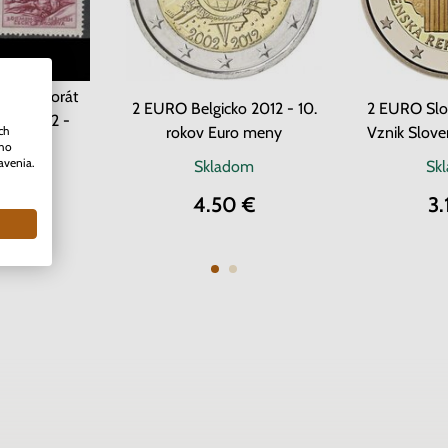
Protektorát
2 EURO Belgicko 2012 - 10.
2 EURO Slo
ava 1942 -
ch
rokov Euro meny
Vznik Slove
 kríž
ého
avenia.
om
2 ks
Skladom
Sk
0 €
4.50 €
3.