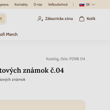
prava
Kontakty
O nás
Veľkoobchod
SK
ť
Zákaznícka zóna
Košík
ofi Merch
Katalóg. číslo:
PZNB 04
štových známok č.04
štových známok