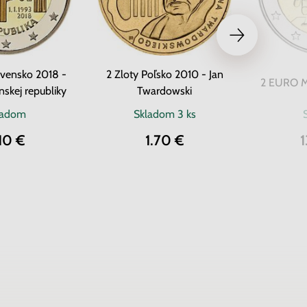
vensko 2018 -
2 Zloty Poľsko 2010 - Jan
2 EURO Ma
nskej republiky
Twardowski
ladom
Skladom
3 ks
10 €
1.70 €
1