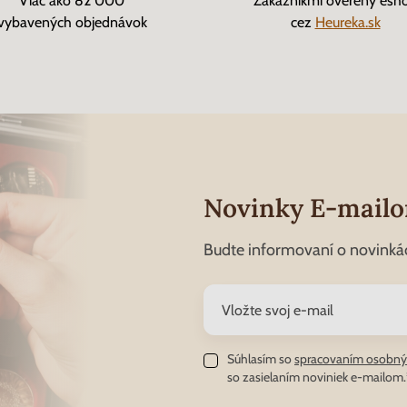
Viac ako 82 000
Zákazníkmi overený esh
vybavených objednávok
cez
Heureka.sk
Novinky E-mail
Budte informovaní o novinká
Súhlasím so
spracovaním osobný
so zasielaním noviniek e-mailom.