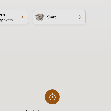
vné
Skart
y sveta