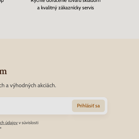
op
Rýchle doručenie tovaru skladom
a kvalitný zákaznícky servis
om
ch a výhodných akciách.
Prihlásiť sa
ch údajov
v súvislosti
*