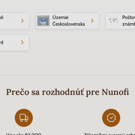
ké
Územie
Pošto
Československa
známk
rd
Prečo sa rozhodnúť pre Nunofi