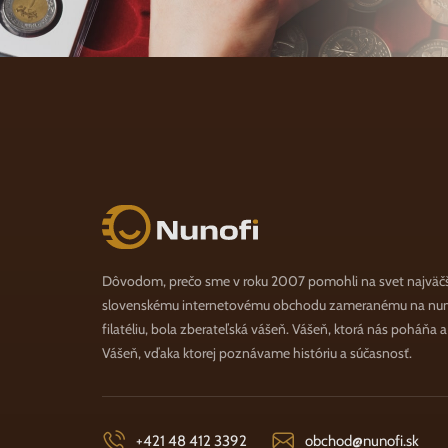
Nunofi.sk
Dôvodom, prečo sme v roku 2007 pomohli na svet najväč
slovenskému internetovému obchodu zameranému na numi
filatéliu, bola zberateľská vášeň. Vášeň, ktorá nás poháňa 
Vášeň, vďaka ktorej poznávame históriu a súčasnosť.
+421 48 412 3392
obchod@nunofi.sk