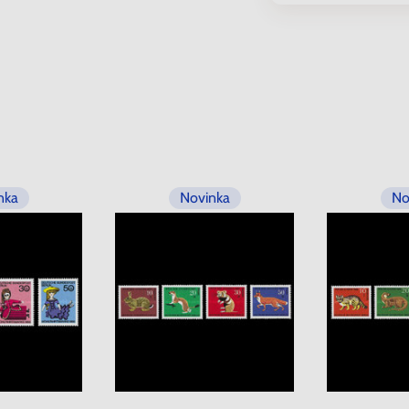
nka
Novinka
No