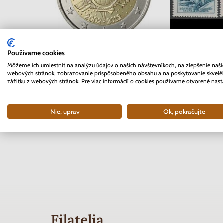
Séria známok 
Používame cookies
2 EURO Slovensko 2012 -
Čechy a Mor
Môžeme ich umiestniť na analýzu údajov o našich návštevníkoch, na zlepšenie naši
10. rokov Euro meny
Červený
webových stránok, zobrazovanie prispôsobeného obsahu a na poskytovanie skvel
zážitku z webových stránok. Pre viac informácií o cookies používame otvorené nast
Skladom
Sklad
3.70 €
0.4
Nie, uprav
Ok, pokračujte
Filatelia