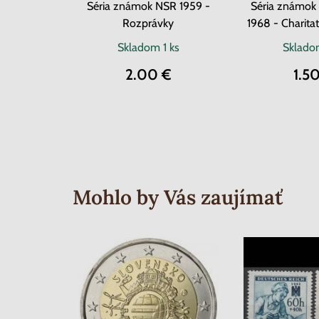
Séria známok NSR 1959 -
Séria známok 
Rozprávky
1968 - Charita
Skladom
1 ks
Sklad
2.00 €
1.5
Mohlo by Vás zaujímať