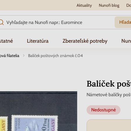
Aktuality
Nunofi blog
Do
Hľada
tatné
Literatúra
Zberateľské potreby
Nun
á filatelia
Balíček poštových známok č.04
Balíček po
Námetové balíčky po
Nedostupné