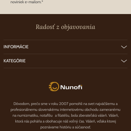
noviniek e-mailom.*
Radosť z objavovania
INFORMÁCIE
KATEGÓRIE
Nunofi.sk
Dôvodom, prečo sme v roku 2007 pomohli na svet najväčšiemu a
profesionálnemu slovenskému internetovému obchodu zameranému
na numizmatiku, notafíliu a filatéliu, bola zberateľská vášeň. Vášeň,
ktorá nás poháňa a obohacuje náš voľný čas. Vášeň, vďaka ktorej
poznávame históriu a súčasnosť.