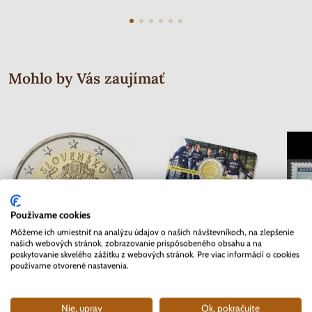
Mohlo by Vás zaujímať
Používame cookies
Môžeme ich umiestniť na analýzu údajov o našich návštevníkoch, na zlepšenie
našich webových stránok, zobrazovanie prispôsobeného obsahu a na
poskytovanie skvelého zážitku z webových stránok. Pre viac informácií o cookies
používame otvorené nastavenia.
2 EURO Slovensko 2012 - 10.
2 EURO Belgicko 2017 -
Séria 
rokov Euro meny
Univerzita v Gente - coincard
Mor
Nie, uprav
Ok, pokračujte
Skladom
Skladom